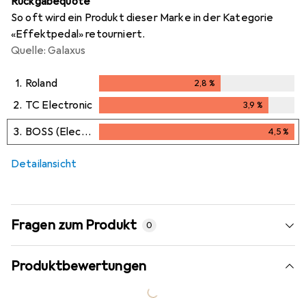
Rückgabequote
So oft wird ein Produkt dieser Marke in der Kategorie
«Effektpedal» retourniert.
Quelle: Galaxus
1.
Roland
2,8
%
2,8
%
2.
TC Electronic
3,9
%
3,9
%
3.
BOSS (Electronics)
4,5
%
4,5
%
i
Ungenügende Daten
Detailansicht
Fragen zum Produkt
0
Produktbewertungen