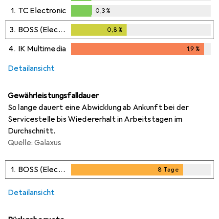
0,3
%
1.
TC Electronic
0,3
%
0,3
%
3.
BOSS (Electronics)
0,8
%
0,8
%
4.
IK Multimedia
1,9
%
1,9
%
Detailansicht
Gewährleistungsfalldauer
So lange dauert eine Abwicklung ab Ankunft bei der
Servicestelle bis Wiedererhalt in Arbeitstagen im
Durchschnitt.
Quelle: Galaxus
1.
BOSS (Electronics)
8
Tage
8
Tage
i
i
i
Ungenügende Daten
Ungenügende Daten
Ungenügende Daten
Detailansicht