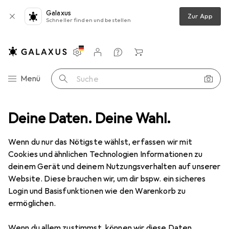
Galaxus
Zur App
Schneller finden und bestellen
Einstellungen
Kundenkonto
Vergleichslisten
Merklisten
Warenkorb
Navigation nach Kategorien
Menü
Suche
Effektpedal
Deine Daten. Deine Wahl.
BOSS (Electronics) SY-200 Synthesizer Kompaktpedal
Wenn du nur das Nötigste wählst, erfassen wir mit
Cookies und ähnlichen Technologien Informationen zu
9 Bilder
deinem Gerät und deinem Nutzungsverhalten auf unserer
Website. Diese brauchen wir, um dir bspw. ein sicheres
EUR
329,25
Login und Basisfunktionen wie den Warenkorb zu
BOSS (Electronics)
SY-200
ermöglichen.
Synthesizer Kompaktpedal
Wenn du allem zustimmst, können wir diese Daten