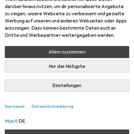
Bass, Gitarre
darüber hinaus nutzen, um dir personalisierte Angebote
Preis in EUR inkl. MwSt.
zu zeigen, unsere Webseite zu verbessern und gezielte
Werbung auf unseren und anderen Webseiten oder Apps
EUR
10,85
sparen
anzuzeigen. Dazu können bestimmte Daten auch an
Angebot für
EUR
318,40
Dritte und Werbepartner weitergegeben werden.
Marke
Bewertungen
Allem zustimmen
Mehr von BOSS
1
(Electronics)
Nur das Nötigste
Zwischen Mi, 12.8. und Do, 13.8. geliefert
Einstellungen
Nur 3 Stück an Lager beim Drittanbieter
Lieferort angeben für genaue Lieferzeit
Impressum
Datenschutzerklärung
i
Angebot von
MusiX
DE