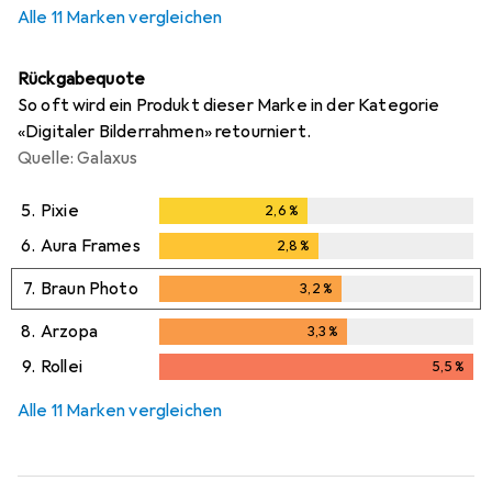
Alle 11 Marken vergleichen
Rückgabequote
So oft wird ein Produkt dieser Marke in der Kategorie
«Digitaler Bilderrahmen» retourniert.
Quelle: Galaxus
5.
Pixie
2,6
%
2,6
%
6.
Aura Frames
2,8
%
2,8
%
7.
Braun Photo
3,2
%
3,2
%
8.
Arzopa
3,3
%
3,3
%
9.
Rollei
5,5
%
5,5
%
Alle 11 Marken vergleichen