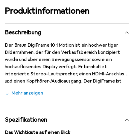
Produktinformationen
Beschreibung
Der Braun DigiFrame 10.1 Motion ist ein hochwertiger
Bilderrahmen, der für den Verkaufsbereich konzipiert
wurde und über einen Bewegungssensor sowie ein
hochauflösendes Display verfügt. Er beinhaltet
integrierte Stereo-Lautsprecher, einen HDMI-Anschluss
und einen Kopfhörer-/Audioausgang. Der DigiFrame ist
mit USB und SD kompatibel, hat eine VESA-Vorbereitung
Mehr anzeigen
und bietet einen Kensington Diebstahlschutz. Mit einer
Diagonale von 25,65 cm (10,1 Zoll) ist er ideal für die
Präsentation digitaler Fotos und Videos in Full HD
(1920x1080p) sowie für MP3- und AAC-Dateien.
Spezifikationen
Das Wichtigste auf einen Blick