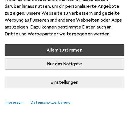
Preis in EUR inkl. MwSt.
darüber hinaus nutzen, um dir personalisierte Angebote
zu zeigen, unsere Webseite zu verbessern und gezielte
Marke
Bewertungen
Werbung auf unseren und anderen Webseiten oder Apps
Mehr von Braun Photo
1
anzuzeigen. Dazu können bestimmte Daten auch an
Dritte und Werbepartner weitergegeben werden.
Zwischen Di, 11.8. und Mi, 12.8. geliefert
Allem zustimmen
Nur 1 Stück an Lager beim Lieferanten
Lieferort angeben für genaue Lieferzeit
Nur das Nötigste
In den Warenkorb
Einstellungen
Vergleichen
Merken
Impressum
Datenschutzerklärung
kostenloser Versand