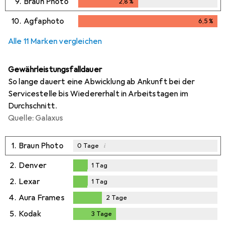
9.
Braun Photo
2,8
%
2,8
%
10.
Agfaphoto
6,5
%
6,5
%
Alle 11 Marken vergleichen
Gewährleistungsfalldauer
So lange dauert eine Abwicklung ab Ankunft bei der
Servicestelle bis Wiedererhalt in Arbeitstagen im
Durchschnitt.
Quelle: Galaxus
1.
Braun Photo
i
0
Tage
2.
Denver
1
Tag
1
Tag
2.
Lexar
1
Tag
1
Tag
4.
Aura Frames
2
Tage
2
Tage
5.
Kodak
3
Tage
3
Tage