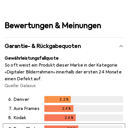
Bewertungen & Meinungen
Garantie- & Rückgabequoten
Gewährleistungsfallquote
So oft weist ein Produkt dieser Marke in der Kategorie
«Digitaler Bilderrahmen» innerhalb der ersten 24 Monate
einen Defekt auf.
Quelle: Galaxus
6.
Denver
2,2
%
2,2
%
7.
Aura Frames
2,4
%
2,4
%
8.
Kodak
2,6
%
2,6
%