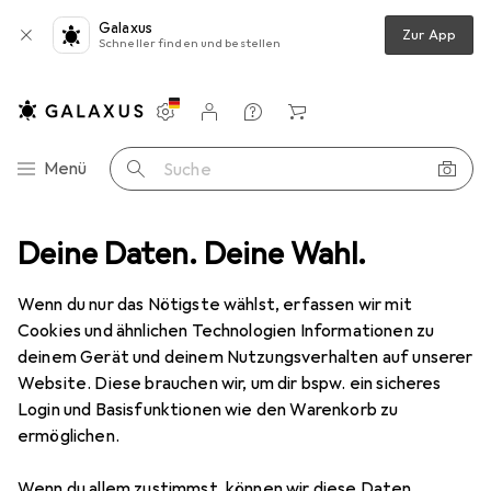
Galaxus
Zur App
Schneller finden und bestellen
Einstellungen
Kundenkonto
Vergleichslisten
Merklisten
Warenkorb
Navigation nach Kategorien
Menü
Suche
ideo
Deine Daten. Deine Wahl.
Digitaler Bilderrahmen
Braun Photo DigiFrame 10.1 Motion
Wenn du nur das Nötigste wählst, erfassen wir mit
Cookies und ähnlichen Technologien Informationen zu
4 Bilder
deinem Gerät und deinem Nutzungsverhalten auf unserer
Website. Diese brauchen wir, um dir bspw. ein sicheres
EUR
108,99
Login und Basisfunktionen wie den Warenkorb zu
Braun Photo
DigiFrame 10.1 Motion
ermöglichen.
10.10", 1024 x 600 Pixel
Wenn du allem zustimmst, können wir diese Daten