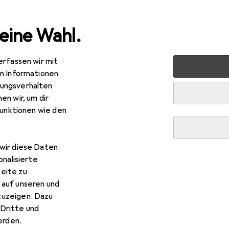
eine Wahl.
erfassen wir mit
tphones + Tablets
Smartphone Zubehör
Smartphone H
en Informationen
ungsverhalten
en wir, um dir
funktionen wie den
wir diese Daten
onalisierte
eite zu
 auf unseren und
zuzeigen. Dazu
Dritte und
rden.