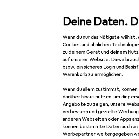
Suche
Deine Daten. D
Wenn du nur das Nötigste wählst, 
Navigation nach Kategorien
Gesamtsortiment
IT + Multimedia
Smar
Gesamtsortiment
Cookies und ähnlichen Technologi
zu deinem Gerät und deinem Nutz
IT + Multimedia
auf unserer Website. Diese brauch
bspw. ein sicheres Login und Basis
Smartphones +
Warenkorb zu ermöglichen.
Tablets
Wenn du allem zustimmst, können 
Smartphone Zubehör
darüber hinaus nutzen, um dir pers
Auto Adapter
Angebote zu zeigen, unsere Webs
verbessern und gezielte Werbung
Mobile Gaming
anderen Webseiten oder Apps an
können bestimmte Daten auch an 
Smartphone Foto
Werbepartner weitergegeben we
Zubehör