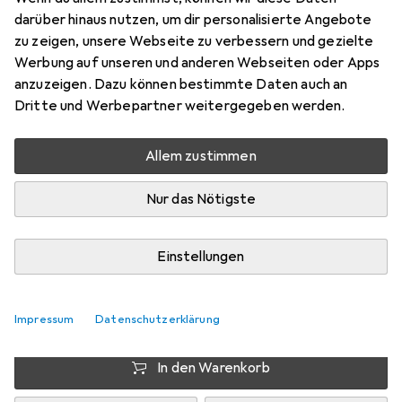
Canon EF, APS-C / DX, Vollformat
darüber hinaus nutzen, um dir personalisierte Angebote
Preis in EUR inkl. MwSt.
zu zeigen, unsere Webseite zu verbessern und gezielte
Werbung auf unseren und anderen Webseiten oder Apps
Marke
Bewertungen
anzuzeigen. Dazu können bestimmte Daten auch an
Mehr von Canon
75
Dritte und Werbepartner weitergegeben werden.
Testberichte
Allem zustimmen
Sehr gut bei 1 Test
Nur das Nötigste
Zwischen Sa, 22.8. und Sa, 5.9. geliefert
Nur 1 Stück an Lager beim Lieferanten
Einstellungen
Benachrichtigen, wenn schneller verfügbar
Impressum
Lieferort angeben für genaue Lieferzeit
Datenschutzerklärung
In den Warenkorb