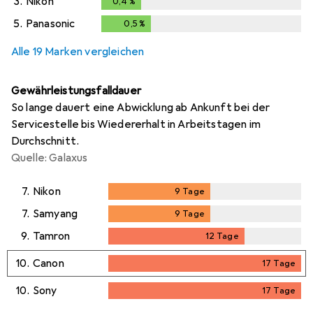
3.
Nikon
0,4
%
0,4
%
5.
Panasonic
0,5
%
0,5
%
Alle 19 Marken vergleichen
Gewährleistungsfalldauer
So lange dauert eine Abwicklung ab Ankunft bei der
Servicestelle bis Wiedererhalt in Arbeitstagen im
Durchschnitt.
Quelle: Galaxus
7.
Nikon
9
Tage
9
Tage
7.
Samyang
9
Tage
9
Tage
9.
Tamron
12
Tage
12
Tage
10.
Canon
17
Tage
17
Tage
10.
Sony
17
Tage
17
Tage