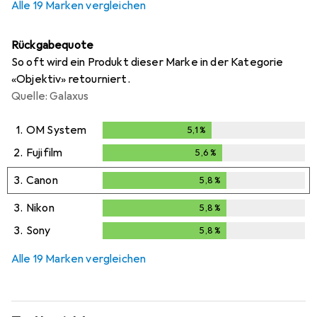
Alle 19 Marken vergleichen
Rückgabequote
So oft wird ein Produkt dieser Marke in der Kategorie
«Objektiv» retourniert.
Quelle: Galaxus
1.
OM System
5,1
%
5,1
%
2.
Fujifilm
5,6
%
5,6
%
3.
Canon
5,8
%
5,8
%
3.
Nikon
5,8
%
5,8
%
3.
Sony
5,8
%
5,8
%
Alle 19 Marken vergleichen