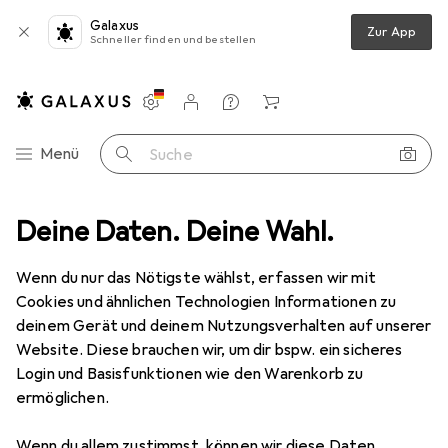
Galaxus
Zur App
Schneller finden und bestellen
Einstellungen
Kundenkonto
Vergleichslisten
Merklisten
Warenkorb
Navigation nach Kategorien
Menü
Suche
e + Filter
Deine Daten. Deine Wahl.
Objektiv
Canon EF 70-200mm / 2.8 L IS III USM - (EU)
Wenn du nur das Nötigste wählst, erfassen wir mit
Cookies und ähnlichen Technologien Informationen zu
9 Bilder
deinem Gerät und deinem Nutzungsverhalten auf unserer
Website. Diese brauchen wir, um dir bspw. ein sicheres
EUR
2659,60
Login und Basisfunktionen wie den Warenkorb zu
Canon
EF 70-200mm / 2.8 L IS III USM
ermöglichen.
- (EU)
Wenn du allem zustimmst, können wir diese Daten