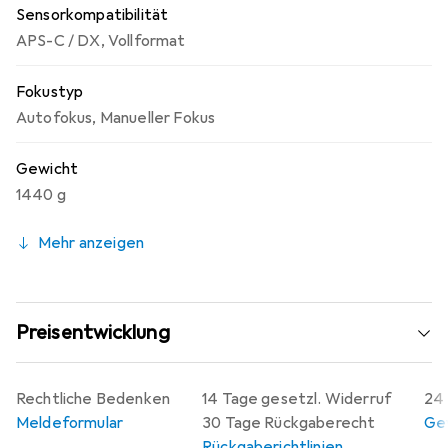
Sensorkompatibilität
APS-C / DX
,
Vollformat
Fokustyp
Autofokus
,
Manueller Fokus
Gewicht
1440 g
Mehr anzeigen
Preisentwicklung
Rechtliche Bedenken
14 Tage gesetzl. Widerruf
24 
Meldeformular
30 Tage Rückgaberecht
Gew
Rückgaberichtlinien