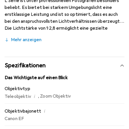
L Serie ist unter professionellen Fotografen besonders
beliebt. Es bietet bei starkem Umgebungslicht eine
erstklassige Leistung und ist so optimiert, dass es auch
bei den anspruchsvollsten Lichtverhältnissen überzeugt.
Die Lichtstärke von 1:2,8 ermöglicht eine gezielte
Steuerung der Schärfentiefe und erleichtert in
Mehr anzeigen
Kombination mit dem optischen 3,5-Stufen-
Bildstabilisator den Einsatz bei wenig Licht, da
Kamerawackler kompensiert werden. Die
Abbildungsleistung ist exzellent und die enorme Schärfe
Spezifikationen
von der Mitte bis zum Rand macht es zur idealen Wahl für
EOS Kameras mit der höchsten Auflösung.
Das Wichtigste auf einen Blick
Objektivtyp
i
,
Zoom Objektiv
Teleobjektiv
i
Objektivbajonett
Canon EF