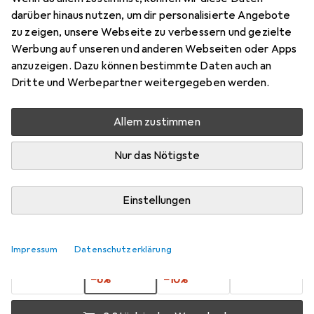
46mm
darüber hinaus nutzen, um dir personalisierte Angebote
zu zeigen, unsere Webseite zu verbessern und gezielte
Objektivfilter Adapter
Werbung auf unseren und anderen Webseiten oder Apps
Preis in EUR inkl. MwSt.
anzuzeigen. Dazu können bestimmte Daten auch an
Dritte und Werbepartner weitergegeben werden.
Marke
Bewertungen
Mehr von Caruba
2
Allem zustimmen
Nur das Nötigste
Zwischen Sa, 15.8. und Di, 18.8. geliefert
9 Stück an Lager beim Lieferanten
Einstellungen
Lieferort angeben für genaue Lieferzeit
1 Stück
2 Stück
3 Stück
4 Stück
Impressum
Datenschutzerklärung
EUR
14,05
EUR
13,22
EUR
12,63
EUR
12,–
pro Stück
pro Stück
pro Stück
pro Stück
−
15
%
−
6
%
−
10
%