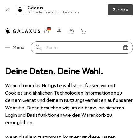
Galaxus
Zur App
Schneller finden und bestellen
Einstellungen
Kundenkonto
Vergleichslisten
Merklisten
Warenkorb
Navigation nach Kategorien
Menü
Suche
Objektivfilter Zubehör
Deine Daten. Deine Wahl.
Caruba Step up/down Ring 52mm 46mm
Wenn du nur das Nötigste wählst, erfassen wir mit
Cookies und ähnlichen Technologien Informationen zu
5 Bilder
deinem Gerät und deinem Nutzungsverhalten auf unserer
Website. Diese brauchen wir, um dir bspw. ein sicheres
MENGENRABATT
Login und Basisfunktionen wie den Warenkorb zu
ermöglichen.
EUR
13,22
Spare
EUR
1,66
Caruba
Step up/down Ring 52mm
Wenn du allem zustimmst, können wir diese Daten