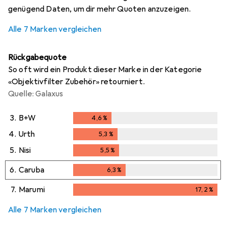
genügend Daten, um dir mehr Quoten anzuzeigen.
Alle 7 Marken vergleichen
Rückgabequote
So oft wird ein Produkt dieser Marke in der Kategorie
«Objektivfilter Zubehör» retourniert.
Quelle: Galaxus
3.
B+W
4,6
%
4,6
%
4.
Urth
5,3
%
5,3
%
5.
Nisi
5,5
%
5,5
%
6.
Caruba
6,3
%
6,3
%
7.
Marumi
17,2
%
17,2
%
Alle 7 Marken vergleichen