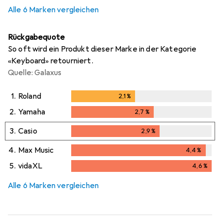
Alle 6 Marken vergleichen
Rückgabequote
So oft wird ein Produkt dieser Marke in der Kategorie
«Keyboard» retourniert.
Quelle: Galaxus
1.
Roland
2,1
%
2,1
%
2.
Yamaha
2,7
%
2,7
%
3.
Casio
2,9
%
2,9
%
4.
Max Music
4,4
%
4,4
%
5.
vidaXL
4,6
%
4,6
%
Alle 6 Marken vergleichen