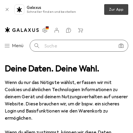
Galaxus
Zur App
Schneller finden und bestellen
Einstellungen
Kundenkonto
Vergleichslisten
Merklisten
Warenkorb
Navigation nach Kategorien
Menü
Suche
Instrumente
Deine Daten. Deine Wahl.
Tasteninstrumente
Keyboard
Casio CT-S200
Wenn du nur das Nötigste wählst, erfassen wir mit
Cookies und ähnlichen Technologien Informationen zu
12 Bilder
deinem Gerät und deinem Nutzungsverhalten auf unserer
Website. Diese brauchen wir, um dir bspw. ein sicheres
EUR
157,37
Login und Basisfunktionen wie den Warenkorb zu
Casio
CT-S200
ermöglichen.
61 Tasten
Wenn du allem zustimmst, können wir diese Daten