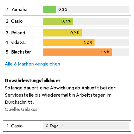
1.
Yamaha
0,3
%
0,3
%
2.
Casio
0,7
%
0,7
%
3.
Roland
0,9
%
0,9
%
4.
vidaXL
1,2
%
1,2
%
5.
Blackstar
1,6
%
1,6
%
Alle 6 Marken vergleichen
Gewährleistungsfalldauer
So lange dauert eine Abwicklung ab Ankunft bei der
Servicestelle bis Wiedererhalt in Arbeitstagen im
Durchschnitt.
Quelle: Galaxus
1.
Casio
i
0
Tage