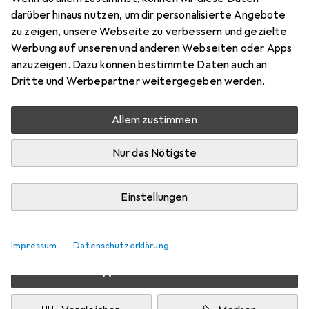
Preis in EUR inkl. MwSt.
darüber hinaus nutzen, um dir personalisierte Angebote
zu zeigen, unsere Webseite zu verbessern und gezielte
Schneller lieferbar
Werbung auf unseren und anderen Webseiten oder Apps
Angebot für
EUR
190,57
anzuzeigen. Dazu können bestimmte Daten auch an
Dritte und Werbepartner weitergegeben werden.
Bewertungen
85
Allem zustimmen
Nur das Nötigste
Zwischen Fr, 4.9. und Di, 15.9. geliefert
Nur 2 Stück an Lager beim Lieferanten
Einstellungen
Benachrichtigen, wenn schneller verfügbar
Lieferort angeben für genaue Lieferzeit
Impressum
Datenschutzerklärung
In den Warenkorb