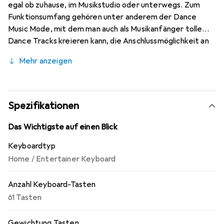
egal ob zuhause, im Musikstudio oder unterwegs. Zum
Funktionsumfang gehören unter anderem der Dance
Music Mode, mit dem man auch als Musikanfänger tolle
Dance Tracks kreieren kann, die Anschlussmöglichkeit an
die kostenlose Chordana Play for Keyboard Lern-App und
Mehr anzeigen
an einen PC via USB. Zudem lässt sich das CT-S200 mit
Batterien betreiben - auf geht's zum nächsten Musikjam.
Spezifikationen
Das Wichtigste auf einen Blick
Keyboardtyp
Home / Entertainer Keyboard
Anzahl Keyboard-Tasten
61 Tasten
Gewichtung Tasten