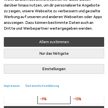
darüber hinaus nutzen, um dir personalisierte Angebote
Samsung Galaxy S10+
zu zeigen, unsere Webseite zu verbessern und gezielte
Preis in EUR inkl. MwSt.
Werbung auf unseren und anderen Webseiten oder Apps
anzuzeigen. Dazu können bestimmte Daten auch an
Marke
Bewertungen
Dritte und Werbepartner weitergegeben werden.
Mehr von Cellularline
5
Allem zustimmen
Zwischen Mi, 19.8. und Fr, 21.8. geliefert
Nur das Nötigste
Nur 3 Stück an Lager beim Lieferanten
Benachrichtigen, wenn schneller verfügbar
Einstellungen
Lieferort angeben für genaue Lieferzeit
Impressum
Datenschutzerklärung
1 Stück
2 Stück
3 Stück
EUR
8,46
pro Stück
EUR
7,71
pro Stück
EUR
7,36
pro Stück
−
9
%
−
13
%