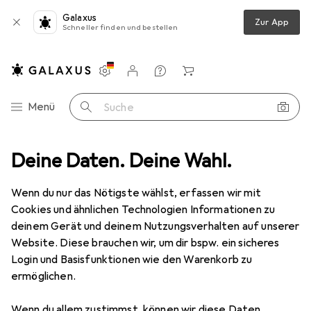
Galaxus
Zur App
Schneller finden und bestellen
Einstellungen
Kundenkonto
Vergleichslisten
Merklisten
Warenkorb
Navigation nach Kategorien
Menü
Suche
hör
Deine Daten. Deine Wahl.
Smartphone Schutz
Smartphone Hülle
Cellularline Fine
Wenn du nur das Nötigste wählst, erfassen wir mit
Cookies und ähnlichen Technologien Informationen zu
4 Bilder
deinem Gerät und deinem Nutzungsverhalten auf unserer
Website. Diese brauchen wir, um dir bspw. ein sicheres
MENGENRABATT
Login und Basisfunktionen wie den Warenkorb zu
ermöglichen.
EUR
7,71
Spare
EUR
1,50
Cellularline
Fine
Wenn du allem zustimmst, können wir diese Daten