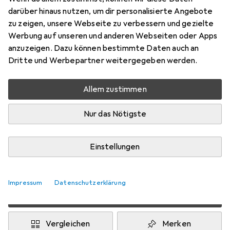
KEY
darüber hinaus nutzen, um dir personalisierte Angebote
zu zeigen, unsere Webseite zu verbessern und gezielte
1D-Barcodes
Werbung auf unseren und anderen Webseiten oder Apps
Preis in EUR inkl. MwSt.
anzuzeigen. Dazu können bestimmte Daten auch an
Dritte und Werbepartner weitergegeben werden.
Bewertungen
Allem zustimmen
Nur das Nötigste
übermorgen geliefert
Nur 1 Stück an Lager
Einstellungen
Lieferort angeben für genaue Lieferzeit
i
Geprüft von Galaxus
Impressum
Datenschutzerklärung
In den Warenkorb
Vergleichen
Merken