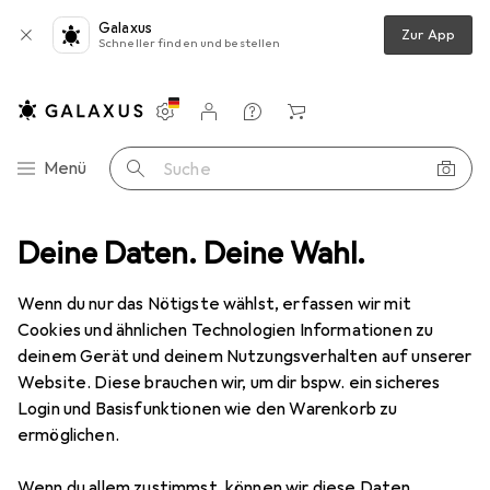
Galaxus
Zur App
Schneller finden und bestellen
Einstellungen
Kundenkonto
Vergleichslisten
Merklisten
Warenkorb
Navigation nach Kategorien
Menü
Suche
nen
Deine Daten. Deine Wahl.
Barcode Scanner
Cipherlab 8200 LASER BATCH 4M 24 KEY
Wenn du nur das Nötigste wählst, erfassen wir mit
Cookies und ähnlichen Technologien Informationen zu
2 Bilder
deinem Gerät und deinem Nutzungsverhalten auf unserer
Website. Diese brauchen wir, um dir bspw. ein sicheres
−56%
GEPRÜFTE RÜCKGABE
Login und Basisfunktionen wie den Warenkorb zu
ermöglichen.
EUR
249,71
zuletzt neu
EUR
569,–
Cipherlab
8200 LASER BATCH 4M 24
Wenn du allem zustimmst, können wir diese Daten