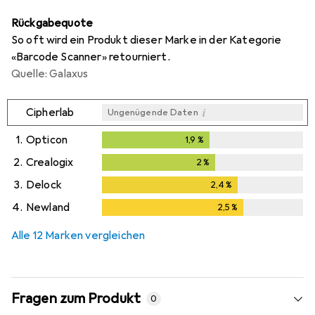
Rückgabequote
So oft wird ein Produkt dieser Marke in der Kategorie
«Barcode Scanner» retourniert.
Quelle: Galaxus
i
Cipherlab
Ungenügende Daten
1.
Opticon
1,9
%
1,9
%
2.
Crealogix
2
%
2
%
3.
Delock
2,4
%
2,4
%
4.
Newland
2,5
%
2,5
%
Alle 12 Marken vergleichen
Fragen zum Produkt
0