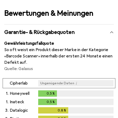
Bewertungen & Meinungen
Garantie- & Rückgabequoten
Gewährleistungsfallquote
So oft weist ein Produkt dieser Marke in der Kategorie
«Barcode Scanner» innerhalb der ersten 24 Monate einen
Defekt auf.
Quelle: Galaxus
i
Cipherlab
Ungenügende Daten
1.
Honeywell
0,5
%
0,5
%
1.
Inateck
0,5
%
0,5
%
3.
Datalogic
0,8
%
0,8
%