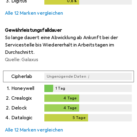
3.
Digitus
0,8
%
0,8
%
Alle 12 Marken vergleichen
Gewährleistungsfalldauer
So lange dauert eine Abwicklung ab Ankunft bei der
Servicestelle bis Wiedererhalt in Arbeitstagen im
Durchschnitt.
Quelle: Galaxus
i
Cipherlab
Ungenügende Daten
1.
Honeywell
1
Tag
1
Tag
2.
Crealogix
4
Tage
4
Tage
2.
Delock
4
Tage
4
Tage
4.
Datalogic
5
Tage
5
Tage
Alle 12 Marken vergleichen