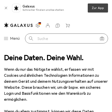
Galaxus
Zur App
Schneller finden und bestellen
Einstellungen
Kundenkonto
Vergleichslisten
Merklisten
Warenkorb
Navigation nach Kategorien
Menü
Suche
arcode Scanner Zubehör
Deine Daten. Deine Wahl.
Cipherlab RK95 Charging and Com. Cradle
Wenn du nur das Nötigste wählst, erfassen wir mit
Cookies und ähnlichen Technologien Informationen zu
1 Bild
deinem Gerät und deinem Nutzungsverhalten auf unserer
EUR
345,56
Website. Diese brauchen wir, um dir bspw. ein sicheres
Cipherlab
RK95 Charging and Com.
Login und Basisfunktionen wie den Warenkorb zu
ermöglichen.
Cradle
Wenn du allem zustimmst, können wir diese Daten