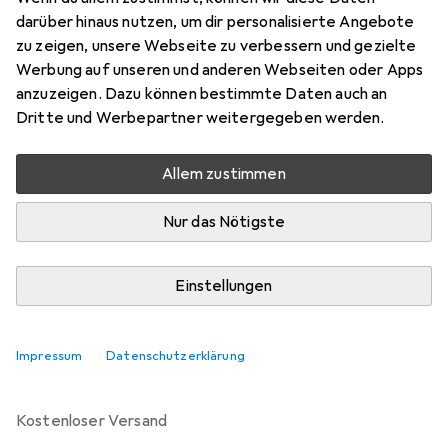
Preis in EUR inkl. MwSt.
darüber hinaus nutzen, um dir personalisierte Angebote
zu zeigen, unsere Webseite zu verbessern und gezielte
Marke
Bewertungen
Werbung auf unseren und anderen Webseiten oder Apps
Mehr von Cipherlab
anzuzeigen. Dazu können bestimmte Daten auch an
Dritte und Werbepartner weitergegeben werden.
Zwischen Di, 25.8. und Do, 27.8. geliefert
Allem zustimmen
10 Stück bestellt
Benachrichtigen, wenn schneller verfügbar
Nur das Nötigste
Lieferort angeben für genaue Lieferzeit
Einstellungen
In den Warenkorb
Impressum
Datenschutzerklärung
Vergleichen
Merken
kostenloser Versand