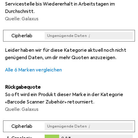
Servicestelle bis Wiedererhalt in Arbeitstagen im
Durchschnitt.
Quelle: Galaxus
i
Cipherlab
Ungenügende Daten
i
i
i
i
Ungenügende Daten
Ungenügende Daten
Ungenügende Daten
Ungenügende Daten
Leider haben wir für diese Kategorie aktuell noch nicht
genügend Daten, um dir mehr Quoten anzuzeigen.
Alle 6 Marken vergleichen
Rückgabequote
So oft wird ein Produkt dieser Marke in der Kategorie
«Barcode Scanner Zubehör» retourniert.
Quelle: Galaxus
i
Cipherlab
Ungenügende Daten