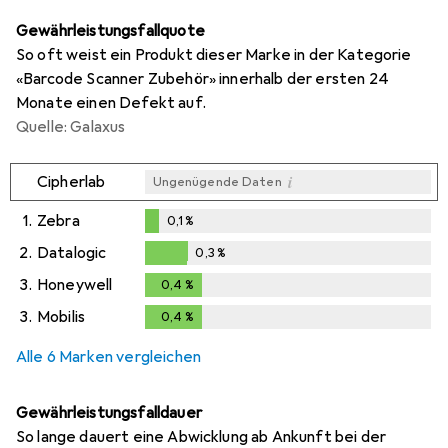
Gewährleistungsfallquote
So oft weist ein Produkt dieser Marke in der Kategorie
«Barcode Scanner Zubehör» innerhalb der ersten 24
Monate einen Defekt auf.
Quelle: Galaxus
i
Cipherlab
Ungenügende Daten
1.
Zebra
0,1
%
0,1
%
2.
Datalogic
0,3
%
0,3
%
3.
Honeywell
0,4
%
0,4
%
3.
Mobilis
0,4
%
0,4
%
Alle 6 Marken vergleichen
Gewährleistungsfalldauer
So lange dauert eine Abwicklung ab Ankunft bei der