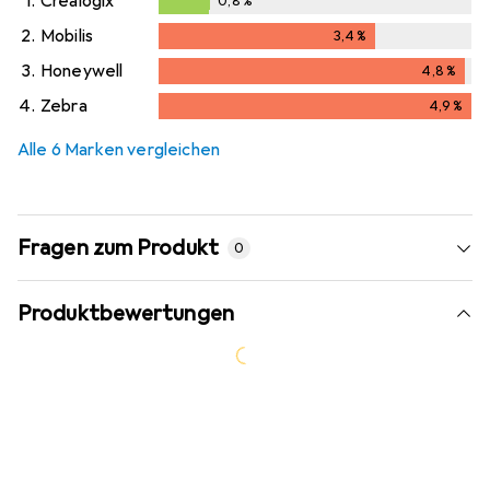
1.
Crealogix
0,8
%
0,8
%
2.
Mobilis
3,4
%
3,4
%
3.
Honeywell
4,8
%
4,8
%
4.
Zebra
4,9
%
4,9
%
Alle 6 Marken vergleichen
Fragen zum Produkt
0
Produktbewertungen