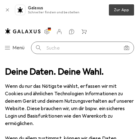
Galaxus
Zur App
Schneller finden und bestellen
Einstellungen
Kundenkonto
Vergleichslisten
Merklisten
Warenkorb
Navigation nach Kategorien
Menü
Suche
outer
Deine Daten. Deine Wahl.
Netzwerk Switch
Cisco CATALYST 2960 PLUS 24 10/100
Wenn du nur das Nötigste wählst, erfassen wir mit
Cookies und ähnlichen Technologien Informationen zu
2 Bilder
deinem Gerät und deinem Nutzungsverhalten auf unserer
Website. Diese brauchen wir, um dir bspw. ein sicheres
EUR
306,61
Login und Basisfunktionen wie den Warenkorb zu
Cisco
CATALYST 2960 PLUS 24 10/100
ermöglichen.
24 Ports
Wenn du allem zustimmst, können wir diese Daten