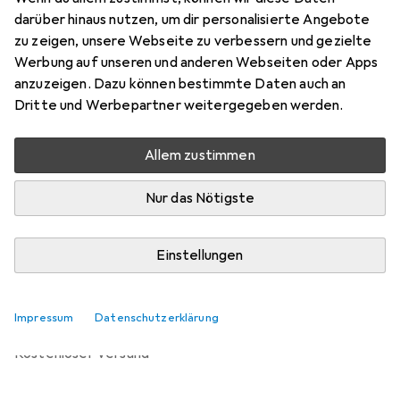
Preis in EUR inkl. MwSt.
darüber hinaus nutzen, um dir personalisierte Angebote
zu zeigen, unsere Webseite zu verbessern und gezielte
Bewertungen
Werbung auf unseren und anderen Webseiten oder Apps
anzuzeigen. Dazu können bestimmte Daten auch an
Dritte und Werbepartner weitergegeben werden.
Zwischen Di, 18.8. und Fr, 21.8. geliefert
Allem zustimmen
Benachrichtigen, wenn schneller verfügbar
Nur das Nötigste
Lieferort angeben für genaue Lieferzeit
Einstellungen
In den Warenkorb
Vergleichen
Merken
Impressum
Datenschutzerklärung
kostenloser Versand