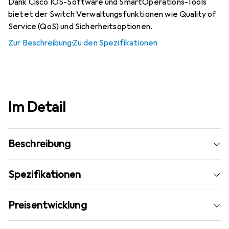
Dank Cisco IOS-Software und SmartOperations-Tools
bietet der Switch Verwaltungsfunktionen wie Quality of
Service (QoS) und Sicherheitsoptionen.
Zur Beschreibung
·
Zu den Spezifikationen
Im Detail
Beschreibung
Spezifikationen
Preisentwicklung