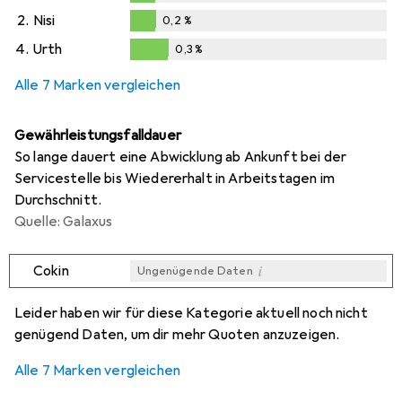
0,2
%
2.
Nisi
0,2
%
0,2
%
4.
Urth
0,3
%
0,3
%
Alle 7 Marken vergleichen
Gewährleistungsfalldauer
So lange dauert eine Abwicklung ab Ankunft bei der
Servicestelle bis Wiedererhalt in Arbeitstagen im
Durchschnitt.
Quelle: Galaxus
i
Cokin
Ungenügende Daten
i
i
i
i
Ungenügende Daten
Ungenügende Daten
Ungenügende Daten
Ungenügende Daten
Leider haben wir für diese Kategorie aktuell noch nicht
genügend Daten, um dir mehr Quoten anzuzeigen.
Alle 7 Marken vergleichen