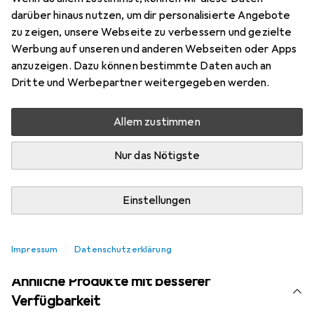
Marke
Bewertungen
darüber hinaus nutzen, um dir personalisierte Angebote
Mehr von Cokin
zu zeigen, unsere Webseite zu verbessern und gezielte
Werbung auf unseren und anderen Webseiten oder Apps
anzuzeigen. Dazu können bestimmte Daten auch an
Aktuell nicht lieferbar
Dritte und Werbepartner weitergegeben werden.
Benachrichtigen, wenn lieferbar
Allem zustimmen
Nur das Nötigste
Vergleichen
Merken
i
Kostenloser Versand ab 30,–
Einstellungen
Impressum
Datenschutzerklärung
Ähnliche Produkte mit besserer
Verfügbarkeit