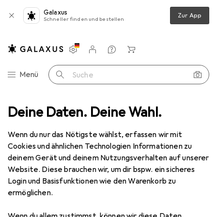
Galaxus
Zur App
Schneller finden und bestellen
Einstellungen
Kundenkonto
Vergleichslisten
Merklisten
Warenkorb
Navigation nach Kategorien
Menü
Suche
Objektivfilter Zubehör
Deine Daten. Deine Wahl.
Cokin P253 Schutzkappe für Adapterring
Wenn du nur das Nötigste wählst, erfassen wir mit
Cookies und ähnlichen Technologien Informationen zu
3 Bilder
deinem Gerät und deinem Nutzungsverhalten auf unserer
Cokin
P253 Schutzkappe für
Website. Diese brauchen wir, um dir bspw. ein sicheres
Adapterring
Login und Basisfunktionen wie den Warenkorb zu
ermöglichen.
Obektivfilter Halter
Wenn du allem zustimmst, können wir diese Daten