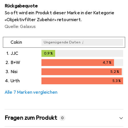
Rückgabequote
So oft wird ein Produkt dieser Marke in der Kategorie
«Objektivfilter Zubehör» retourniert.
Quelle: Galaxus
i
Cokin
Ungenügende Daten
1.
JJC
0,9
%
0,9
%
2.
B+W
4,7
%
4,7
%
3.
Nisi
5,2
%
5,2
%
4.
Urth
5,3
%
5,3
%
Alle 7 Marken vergleichen
Fragen zum Produkt
0