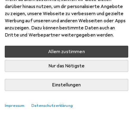
Preis in EUR inkl. MwSt.
darüber hinaus nutzen, um dir personalisierte Angebote
zu zeigen, unsere Webseite zu verbessern und gezielte
Marke
Bewertungen
Werbung auf unseren und anderen Webseiten oder Apps
Mehr von Cokin
12
anzuzeigen. Dazu können bestimmte Daten auch an
Dritte und Werbepartner weitergegeben werden.
Zwischen Do, 13.8. und Di, 18.8. geliefert
Allem zustimmen
6 Stück an Lager beim Lieferanten
Lieferort angeben für genaue Lieferzeit
Nur das Nötigste
In den Warenkorb
Einstellungen
Vergleichen
Merken
Impressum
Datenschutzerklärung
kostenloser Versand