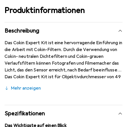
Produktinformationen
Beschreibung
Das Cokin Expert Kit ist eine hervorragende Einführung in
die Arbeit mit Cokin-Filtern. Durch die Verwendung von
Cokin- neutralen Dichtefiltern und Cokin-grauen
Verlaufsfiltern können Fotografen und Filmemacher das
Licht, das den Sensor erreicht, nach Bedarf beeinflussen.
Das Cokin Expert Kit ist für Objektivdurchmesser von 49
mm bis 96 mm geeignet und enthält drei Filter sowie vier
Mehr anzeigen
Adapterringe in den Durchmessern von 67 mm, 72 mm, 77
mm und 82 mm.
Spezifikationen
Das Wichtigste auf einen Blick