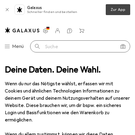
Galaxus
Zur App
Schneller finden und bestellen
Einstellungen
Kundenkonto
Vergleichslisten
Merklisten
Warenkorb
Navigation nach Kategorien
Menü
Suche
ive + Filter
Deine Daten. Deine Wahl.
Objektivfilter
Cokin U3H4-22 Expert Kit, Z-Series
Wenn du nur das Nötigste wählst, erfassen wir mit
Cookies und ähnlichen Technologien Informationen zu
24 Bilder
deinem Gerät und deinem Nutzungsverhalten auf unserer
Website. Diese brauchen wir, um dir bspw. ein sicheres
EUR
139,–
Login und Basisfunktionen wie den Warenkorb zu
Cokin
U3H4-22 Expert Kit, Z-Series
ermöglichen.
Filteradapter, ND- / Grauverlauffilter, 96 mm
Wenn du allem zustimmst, können wir diese Daten