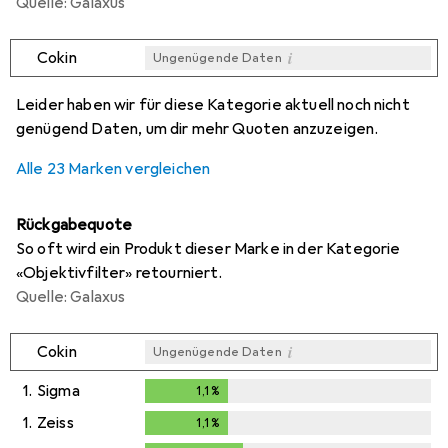
Quelle: Galaxus
i
Cokin
Ungenügende Daten
i
i
i
i
Ungenügende Daten
Ungenügende Daten
Ungenügende Daten
Ungenügende Daten
Leider haben wir für diese Kategorie aktuell noch nicht
genügend Daten, um dir mehr Quoten anzuzeigen.
Alle 23 Marken vergleichen
Rückgabequote
So oft wird ein Produkt dieser Marke in der Kategorie
«Objektivfilter» retourniert.
Quelle: Galaxus
i
Cokin
Ungenügende Daten
1.
Sigma
1,1
%
1,1
%
1.
Zeiss
1,1
%
1,1
%