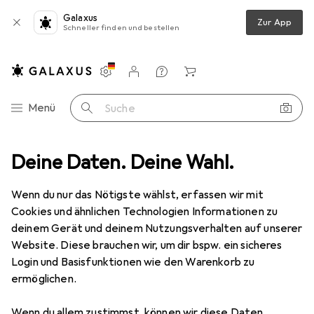
Galaxus
Zur App
Schneller finden und bestellen
Einstellungen
Kundenkonto
Vergleichslisten
Merklisten
Warenkorb
Navigation nach Kategorien
Menü
Suche
Deine Daten. Deine Wahl.
SSD + Festplatte Zubehör
CoreParts for Dell PowerEdge T710
Wenn du nur das Nötigste wählst, erfassen wir mit
Cookies und ähnlichen Technologien Informationen zu
1 Bild
deinem Gerät und deinem Nutzungsverhalten auf unserer
EUR
21,40
Website. Diese brauchen wir, um dir bspw. ein sicheres
CoreParts
for Dell PowerEdge T710
Login und Basisfunktionen wie den Warenkorb zu
ermöglichen.
Preis in EUR inkl. MwSt.
Wenn du allem zustimmst, können wir diese Daten