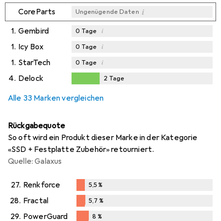
i
CoreParts
Ungenügende Daten
1.
Gembird
i
0
Tage
1.
Icy Box
i
0
Tage
1.
StarTech
i
0
Tage
4.
Delock
2
Tage
2
Tage
Alle 33 Marken vergleichen
Rückgabequote
So oft wird ein Produkt dieser Marke in der Kategorie
«SSD + Festplatte Zubehör» retourniert.
Quelle: Galaxus
27.
Renkforce
5,5
%
5,5
%
28.
Fractal
5,7
%
5,7
%
29.
PowerGuard
8
%