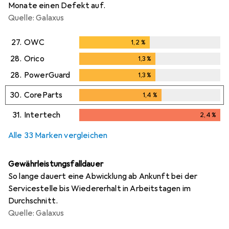
Monate einen Defekt auf.
Quelle: Galaxus
27.
OWC
1,2
%
1,2
%
28.
Orico
1,3
%
1,3
%
28.
PowerGuard
1,3
%
1,3
%
30.
CoreParts
1,4
%
1,4
%
31.
Intertech
2,4
%
2,4
%
Alle 33 Marken vergleichen
Gewährleistungsfalldauer
So lange dauert eine Abwicklung ab Ankunft bei der
Servicestelle bis Wiedererhalt in Arbeitstagen im
Durchschnitt.
Quelle: Galaxus