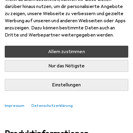
darüber hinaus nutzen, um dir personalisierte Angebote
Marke
Bewertungen
zu zeigen, unsere Webseite zu verbessern und gezielte
Mehr von CoreParts
Werbung auf unseren und anderen Webseiten oder Apps
anzuzeigen. Dazu können bestimmte Daten auch an
Dritte und Werbepartner weitergegeben werden.
Do, 13.8. geliefert
Mehr als 10 Stück an Lager beim Lieferanten
Allem zustimmen
Lieferort angeben für genaue Lieferzeit
Nur das Nötigste
In den Warenkorb
Einstellungen
Vergleichen
Merken
i
Kostenloser Versand ab 30,–
Impressum
Datenschutzerklärung