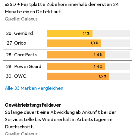
«SSD + Festplatte Zubehör» innerhalb der ersten 24
Monate einen Defekt auf.
Quelle: Galaxus
26.
Gembird
1,1
%
1,1
%
27.
Orico
1,3
%
1,3
%
28.
CoreParts
1,4
%
1,4
%
28.
PowerGuard
1,4
%
1,4
%
30.
OWC
1,5
%
1,5
%
Alle 33 Marken vergleichen
Gewährleistungsfalldauer
So lange dauert eine Abwicklung ab Ankunft bei der
Servicestelle bis Wiedererhalt in Arbeitstagen im
Durchschnitt.
Quelle: Galaxus