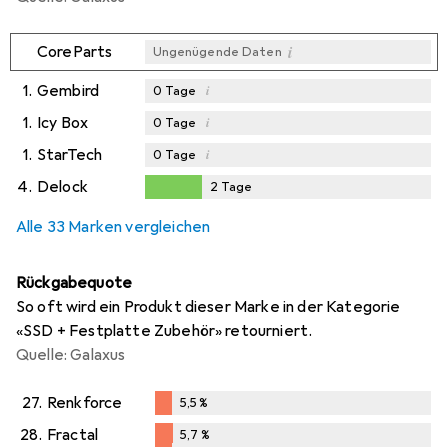
i
CoreParts
Ungenügende Daten
1.
Gembird
i
0
Tage
1.
Icy Box
i
0
Tage
1.
StarTech
i
0
Tage
4.
Delock
2
Tage
2
Tage
Alle 33 Marken vergleichen
Rückgabequote
So oft wird ein Produkt dieser Marke in der Kategorie
«SSD + Festplatte Zubehör» retourniert.
Quelle: Galaxus
27.
Renkforce
5,5
%
5,5
%
28.
Fractal
5,7
%