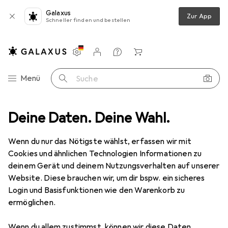
Galaxus
Zur App
Schneller finden und bestellen
Einstellungen
Kundenkonto
Vergleichslisten
Merklisten
Warenkorb
Navigation nach Kategorien
Menü
Suche
SD + Festplatte Zubehör
Deine Daten. Deine Wahl.
CoreParts for HP ProLiant ML310e Gen8
Wenn du nur das Nötigste wählst, erfassen wir mit
Cookies und ähnlichen Technologien Informationen zu
1 Bild
deinem Gerät und deinem Nutzungsverhalten auf unserer
EUR
24,22
Website. Diese brauchen wir, um dir bspw. ein sicheres
CoreParts
for HP ProLiant ML310e
Login und Basisfunktionen wie den Warenkorb zu
ermöglichen.
Gen8
Wenn du allem zustimmst, können wir diese Daten