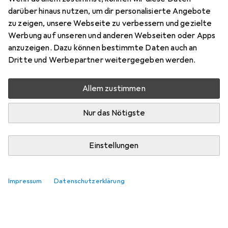
Preis in EUR inkl. MwSt.
darüber hinaus nutzen, um dir personalisierte Angebote
zu zeigen, unsere Webseite zu verbessern und gezielte
Marke
Bewertungen
Werbung auf unseren und anderen Webseiten oder Apps
Mehr von CoreParts
anzuzeigen. Dazu können bestimmte Daten auch an
Dritte und Werbepartner weitergegeben werden.
Do, 13.8. geliefert
Allem zustimmen
Mehr als 10 Stück an Lager beim Lieferanten
Lieferort angeben für genaue Lieferzeit
Nur das Nötigste
In den Warenkorb
Einstellungen
Vergleichen
Merken
Impressum
Datenschutzerklärung
i
Kostenloser Versand ab 30,–