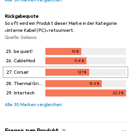
Rückgabequote
So oft wird ein Produkt dieser Marke in der Kategorie
«Interne Kabel (PC)» retourniert.
Quelle: Galaxus
25.
be quiet!
10
%
10
%
26.
CableMod
11,4
%
11,4
%
27.
Corsair
12,1
%
12,1
%
28.
Thermal Grizzly
15,6
%
15,6
%
29.
Intertech
22,3
%
22,3
%
Alle 30 Marken vergleichen
Fragen zum Produkt
0