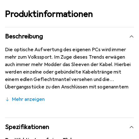
Produktinformationen
Beschreibung
Die optische Aufwertung des eigenen PCs wird immer
mehr zum Volkssport. Im Zuge dieses Trends erwägen
auch immer mehr Modder das Sleeven der Kabel. Hierbei
werden einzelne oder gebündelte Kabelstränge mit
einem edlen Geflechtmantel versehen und die
Übergangsstücke zu den Anschlüssen mit sogenanntem
Schrumpfschlauch fixiert. Dieser Umbau ist besonders
Mehr anzeigen
dann prestigeträchtig, wenn jedes Kabel einzeln gesleevt
wird, da dieser Mod sehr aufwändig ist und zu einer
unvergleichlichen Optik führt.
Spezifikationen