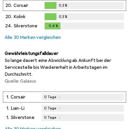
0,3
%
20.
Corsair
0,3
%
0,3
%
20.
Kolink
0,3
%
0,3
%
24.
Silverstone
0,4
%
0,4
%
Alle 30 Marken vergleichen
Gewährleistungsfalldauer
So lange dauert eine Abwicklung ab Ankunft bei der
Servicestelle bis Wiedererhalt in Arbeitstagen im
Durchschnitt.
Quelle: Galaxus
1.
Corsair
i
0
Tage
1.
Lian-Li
i
0
Tage
1.
Silverstone
i
0
Tage
Alle 30 Marken vergleichen