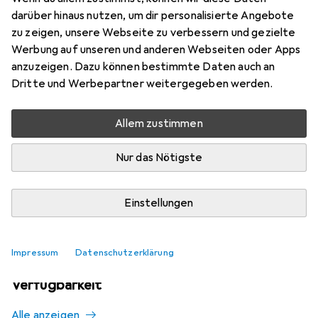
Mehr von Corsair
darüber hinaus nutzen, um dir personalisierte Angebote
zu zeigen, unsere Webseite zu verbessern und gezielte
Werbung auf unseren und anderen Webseiten oder Apps
Aktuell nicht lieferbar
anzuzeigen. Dazu können bestimmte Daten auch an
Dritte und Werbepartner weitergegeben werden.
Benachrichtigen, wenn lieferbar
Allem zustimmen
Vergleichen
Merken
Nur das Nötigste
i
Kostenloser Versand ab 30,–
Einstellungen
Impressum
Datenschutzerklärung
Ähnliche Produkte mit besserer
Verfügbarkeit
Alle anzeigen