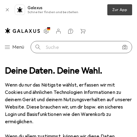
Galaxus
Zur App
Schneller finden und bestellen
Einstellungen
Kundenkonto
Vergleichslisten
Merklisten
Warenkorb
Navigation nach Kategorien
Menü
Suche
use
Deine Daten. Deine Wahl.
Case Modding
Interne Kabel (PC)
Corsair CP-8920252
Wenn du nur das Nötigste wählst, erfassen wir mit
Cookies und ähnlichen Technologien Informationen zu
9 Bilder
deinem Gerät und deinem Nutzungsverhalten auf unserer
Corsair
CP-8920252
Website. Diese brauchen wir, um dir bspw. ein sicheres
Login und Basisfunktionen wie den Warenkorb zu
65 cm
ermöglichen.
Marke
Bewertungen
Wenn du allem zustimmst, können wir diese Daten