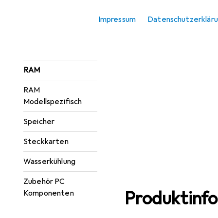
Optisches Laufwerk
Impressum
Datenschutzerklär
PC Netzteil
Prozessor
RAM
RAM
Modellspezifisch
Speicher
Steckkarten
Wasserkühlung
Zubehör PC
Produktinf
Komponenten