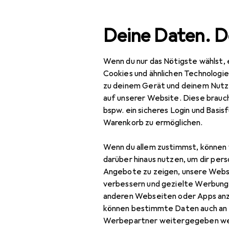
Suche
Deine Daten. D
Wenn du nur das Nötigste wählst, 
Navigation nach Kategorien
Gesamtsortiment
IT +
Gesamtsortiment
Cookies und ähnlichen Technologi
zu deinem Gerät und deinem Nutz
IT + Multimedia
auf unserer Website. Diese brauch
bspw. ein sicheres Login und Basis
PC Komponenten
Warenkorb zu ermöglichen.
Barebone
Wenn du allem zustimmst, können 
Gehäuse
darüber hinaus nutzen, um dir pers
Angebote zu zeigen, unsere Webs
Grafikkarte
verbessern und gezielte Werbung
anderen Webseiten oder Apps an
Luftkühlung
können bestimmte Daten auch an 
Mainboard
Werbepartner weitergegeben we