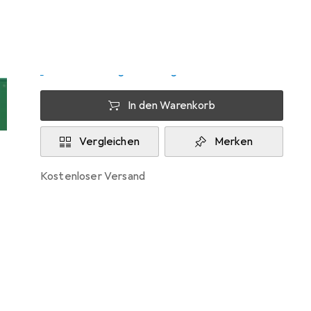
Zwischen Di, 11.8. und Mo, 17.8. geliefert
Nur 2 Stück an Lager beim Lieferanten
Lieferort angeben für genaue Lieferzeit
In den Warenkorb
Vergleichen
Merken
kostenloser Versand