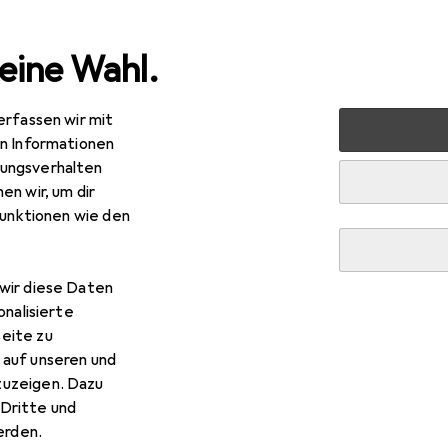
eine Wahl.
erfassen wir mit
 Multimedia
PC Komponenten
RAM
Crucial CT8G4
en Informationen
ungsverhalten
en wir, um dir
funktionen wie den
wir diese Daten
onalisierte
eite zu
 auf unseren und
zuzeigen. Dazu
Dritte und
rden.