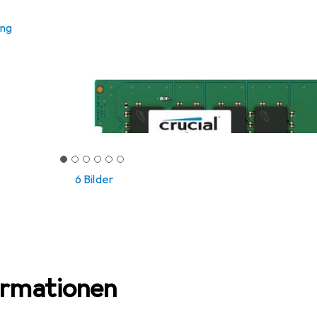
ung
6 Bilder
ormationen