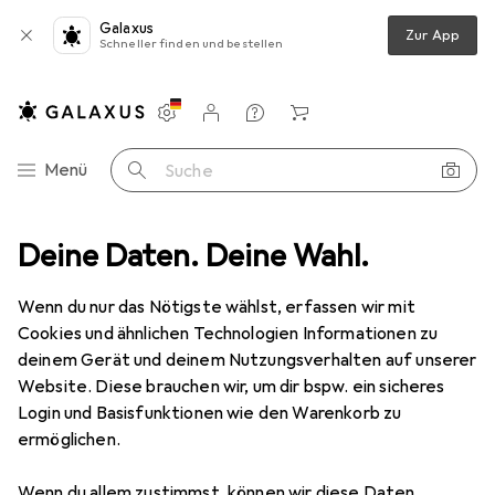
Galaxus
Zur App
Schneller finden und bestellen
Einstellungen
Kundenkonto
Vergleichslisten
Merklisten
Warenkorb
Navigation nach Kategorien
Menü
Suche
zu SATA SATA zu IDE Adapter Konverter - HDD CD DVD - bidirektional
Deine Daten. Deine Wahl.
Wenn du nur das Nötigste wählst, erfassen wir mit
Cookies und ähnlichen Technologien Informationen zu
4 Bilder
deinem Gerät und deinem Nutzungsverhalten auf unserer
Website. Diese brauchen wir, um dir bspw. ein sicheres
EUR
13,95
Login und Basisfunktionen wie den Warenkorb zu
CSL
IDE zu SATA SATA zu IDE Adapter
ermöglichen.
Konverter - HDD CD DVD -
bidirektional
Wenn du allem zustimmst, können wir diese Daten