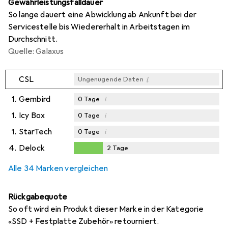
Gewährleistungsfalldauer
So lange dauert eine Abwicklung ab Ankunft bei der
Servicestelle bis Wiedererhalt in Arbeitstagen im
Durchschnitt.
Quelle: Galaxus
i
CSL
Ungenügende Daten
1.
Gembird
i
0
Tage
1.
Icy Box
i
0
Tage
1.
StarTech
i
0
Tage
4.
Delock
2
Tage
2
Tage
Alle 34 Marken vergleichen
Rückgabequote
So oft wird ein Produkt dieser Marke in der Kategorie
«SSD + Festplatte Zubehör» retourniert.