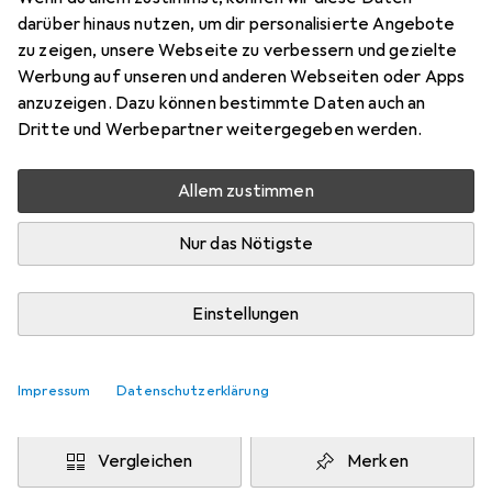
darüber hinaus nutzen, um dir personalisierte Angebote
Preis in EUR inkl. MwSt.
zu zeigen, unsere Webseite zu verbessern und gezielte
Werbung auf unseren und anderen Webseiten oder Apps
anzuzeigen. Dazu können bestimmte Daten auch an
Marke
Bewertungen
Dritte und Werbepartner weitergegeben werden.
Mehr von CSL
4
Allem zustimmen
Zwischen Mi, 12.8. und Di, 18.8. geliefert
Mehr als 10 Stück an Lager beim Drittanbieter
Nur das Nötigste
Lieferort angeben für genaue Lieferzeit
i
Einstellungen
Angebot von
Ganz Einfach GmbH
DE
Impressum
Datenschutzerklärung
In den Warenkorb
Vergleichen
Merken