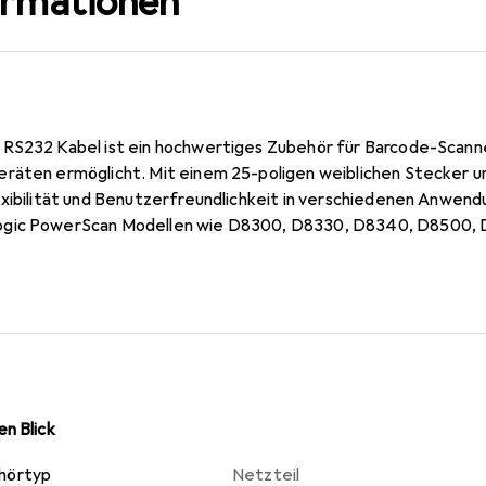
ormationen
RS232 Kabel ist ein hochwertiges Zubehör für Barcode-Scanner
räten ermöglicht. Mit einem 25-poligen weiblichen Stecker u
xibilität und Benutzerfreundlichkeit in verschiedenen Anwendun
ogic PowerScan Modellen wie D8300, D8330, D8340, D8500, 
was bedeutet, dass es sich bei Bedarf leicht aufwickeln lässt, 
leisten. Die Verwendung von RS-232 Technologie gewährleist
ür die Verarbeitung von 1D-Barcodes erforderlich ist. Dieses 
rlässige Verbindung für ihre Barcode-Scanner benötigen.
n Blick
hörtyp
Netzteil