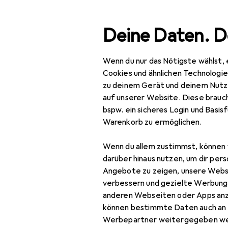
Suche
Deine Daten. D
Wenn du nur das Nötigste wählst, 
Navigation nach Kategorien
Gesamtsortiment
IT + Multimedia
Pe
Gesamtsortiment
Cookies und ähnlichen Technologi
zu deinem Gerät und deinem Nutz
IT + Multimedia
auf unserer Website. Diese brauch
bspw. ein sicheres Login und Basis
Peripherie
Warenkorb zu ermöglichen.
Drucker + Scanner
Wenn du allem zustimmst, können 
Scannen
darüber hinaus nutzen, um dir pers
Angebote zu zeigen, unsere Webs
3D Scanner
verbessern und gezielte Werbung
anderen Webseiten oder Apps an
Barcode Scanner
können bestimmte Daten auch an 
Barcode Scanner
Werbepartner weitergegeben we