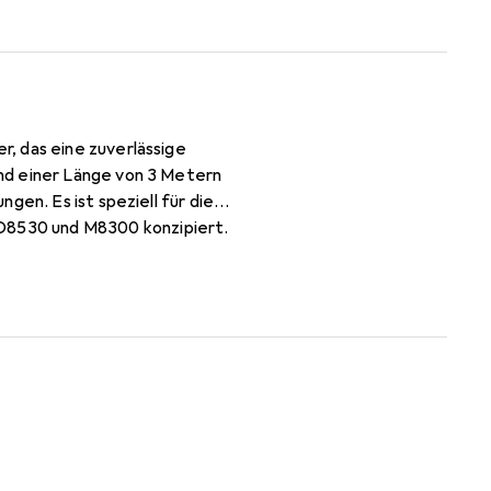
, das eine zuverlässige
nd einer Länge von 3 Metern
gen. Es ist speziell für die
D8530 und M8300 konzipiert.
um eine ordentliche
et eine stabile und schnelle
Kabel ist eine praktische Lösung