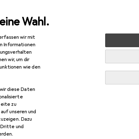
eine Wahl.
erfassen wir mit
ripherie
Drucker + Scanner
Scannen
Barcode Scann
en Informationen
ungsverhalten
en wir, um dir
funktionen wie den
wir diese Daten
onalisierte
eite zu
 auf unseren und
zuzeigen. Dazu
Dritte und
rden.