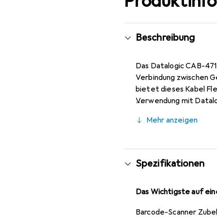
Produktinf
Beschreibung
Das Datalogic CAB-471 
Verbindung zwischen Ge
bietet dieses Kabel Fle
Verwendung mit Datal
Das Kabel ist gedreht, 
Mehr anzeigen
Aufbewahrung zu gewähr
Datenübertragung, die f
für alle, die eine zuve
Spezifikationen
Das Wichtigste auf eine
Barcode-Scanner Zube