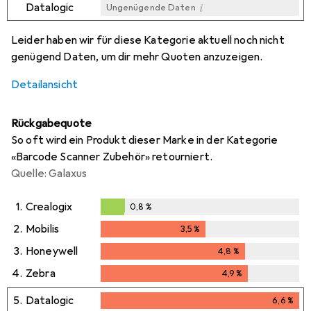
i
Datalogic
Ungenügende Daten
i
i
i
i
Ungenügende Daten
Ungenügende Daten
Ungenügende Daten
Ungenügende Daten
Leider haben wir für diese Kategorie aktuell noch nicht
genügend Daten, um dir mehr Quoten anzuzeigen.
Detailansicht
Rückgabequote
So oft wird ein Produkt dieser Marke in der Kategorie
«Barcode Scanner Zubehör» retourniert.
Quelle: Galaxus
1.
Crealogix
0,8
%
0,8
%
2.
Mobilis
3,5
%
3,5
%
3.
Honeywell
4,8
%
4,8
%
4.
Zebra
4,9
%
4,9
%
5.
Datalogic
6,6
%