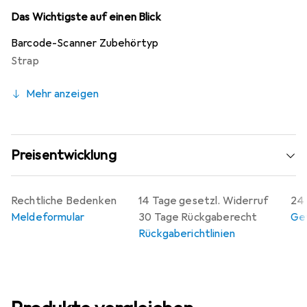
Risiko von Stürzen und Beschädigungen des Geräts, was
Das Wichtigste auf einen Blick
die Langlebigkeit des Scanners unterstützt. Der
Barcode-Scanner Zubehörtyp
Handgurt ist ein unverzichtbares Zubehör für alle, die das
Strap
Falcon X3+ in ihrem Arbeitsalltag nutzen.
Mehr anzeigen
Preisentwicklung
Rechtliche Bedenken
14 Tage gesetzl. Widerruf
24 
Meldeformular
30 Tage Rückgaberecht
Gew
Rückgaberichtlinien