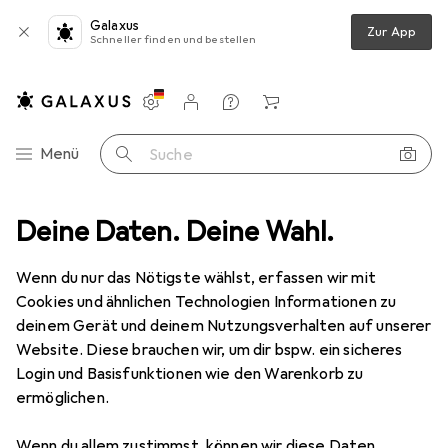
Galaxus
Zur App
Schneller finden und bestellen
Einstellungen
Kundenkonto
Vergleichslisten
Merklisten
Warenkorb
Navigation nach Kategorien
Menü
Suche
nen
Deine Daten. Deine Wahl.
Barcode Scanner Zubehör
Datalogic Falcon X3+Handstrap
Wenn du nur das Nötigste wählst, erfassen wir mit
Cookies und ähnlichen Technologien Informationen zu
1 Bild
deinem Gerät und deinem Nutzungsverhalten auf unserer
EUR
55,93
Website. Diese brauchen wir, um dir bspw. ein sicheres
Datalogic
Falcon X3+Handstrap
Login und Basisfunktionen wie den Warenkorb zu
ermöglichen.
Preis in EUR inkl. MwSt.
Wenn du allem zustimmst, können wir diese Daten