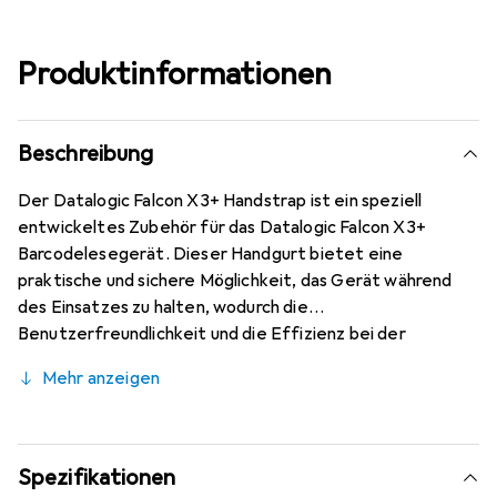
Produktinformationen
Beschreibung
Der Datalogic Falcon X3+ Handstrap ist ein speziell
entwickeltes Zubehör für das Datalogic Falcon X3+
Barcodelesegerät. Dieser Handgurt bietet eine
praktische und sichere Möglichkeit, das Gerät während
des Einsatzes zu halten, wodurch die
Benutzerfreundlichkeit und die Effizienz bei der
Datenerfassung erhöht werden. Der Handstrap ist in
Mehr anzeigen
einem schlichten Schwarz gehalten und passt sich nahtlos
an das Design des Scanners an. Er ist leicht zu montieren
und sorgt dafür, dass das Gerät sicher in der Hand liegt,
was besonders in dynamischen Arbeitsumgebungen von
Spezifikationen
Vorteil ist. Die Verwendung des Handstraps minimiert das