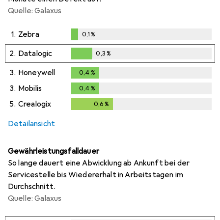
Quelle: Galaxus
1.
Zebra
0,1
%
0,1
%
2.
Datalogic
0,3
%
0,3
%
3.
Honeywell
0,4
%
0,4
%
3.
Mobilis
0,4
%
0,4
%
5.
Crealogix
0,6
%
0,6
%
Detailansicht
Gewährleistungsfalldauer
So lange dauert eine Abwicklung ab Ankunft bei der
Servicestelle bis Wiedererhalt in Arbeitstagen im
Durchschnitt.
Quelle: Galaxus