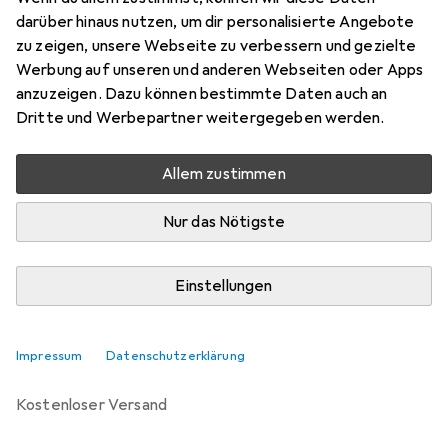
darüber hinaus nutzen, um dir personalisierte Angebote
Marke
Bewertungen
zu zeigen, unsere Webseite zu verbessern und gezielte
Mehr von Datalogic
Werbung auf unseren und anderen Webseiten oder Apps
anzuzeigen. Dazu können bestimmte Daten auch an
Dritte und Werbepartner weitergegeben werden.
Di, 11.8. geliefert
Nur 2 Stück an Lager beim Drittanbieter
Allem zustimmen
Lieferort angeben für genaue Lieferzeit
i
Angebot von
Nur das Nötigste
ICO Innovative Computer GmbH
DE
Einstellungen
In den Warenkorb
Vergleichen
Merken
Impressum
Datenschutzerklärung
kostenloser Versand