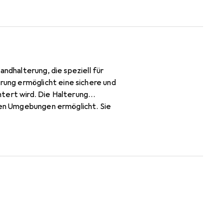
andhalterung, die speziell für
ung ermöglicht eine sichere und
tert wird. Die Halterung
enen Umgebungen ermöglicht. Sie
eichen, in denen Barcode-Scanner
t für Langlebigkeit und
 Integration in bestehende