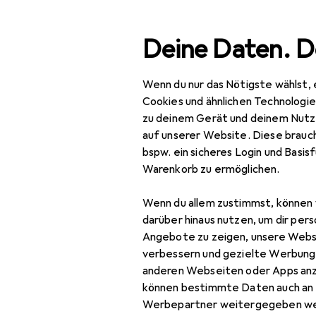
Suche
Deine Daten. D
Wenn du nur das Nötigste wählst, 
Navigation nach Kategorien
Gesamtsortiment
IT + Multimedia
P
Gesamtsortiment
Cookies und ähnlichen Technologi
zu deinem Gerät und deinem Nutz
IT + Multimedia
auf unserer Website. Diese brauch
bspw. ein sicheres Login und Basis
Peripherie
Warenkorb zu ermöglichen.
Drucker + Scanner
Wenn du allem zustimmst, können 
Scannen
darüber hinaus nutzen, um dir pers
Angebote zu zeigen, unsere Webs
3D Scanner
verbessern und gezielte Werbung
anderen Webseiten oder Apps an
Barcode Scanner
können bestimmte Daten auch an 
Barcode Scanner
Werbepartner weitergegeben we