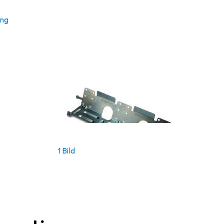
ung
1 Bild