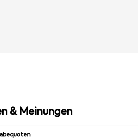
n & Meinungen
gabequoten