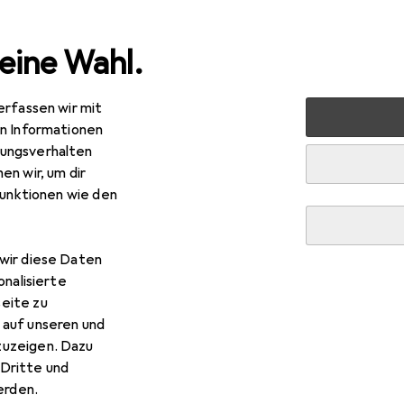
eine Wahl.
erfassen wir mit
eripherie
Drucker + Scanner
Scannen
Barcode Scan
en Informationen
ungsverhalten
en wir, um dir
funktionen wie den
wir diese Daten
onalisierte
eite zu
 auf unseren und
zuzeigen. Dazu
Dritte und
rden.