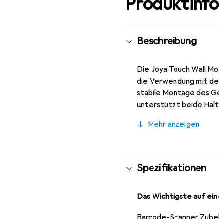
Produktinf
Beschreibung
Die Joya Touch Wall Mou
die Verwendung mit de
stabile Montage des Ge
unterstützt beide Halt
ist ideal für den Eins
Mehr anzeigen
häufig verwendet werde
Zuverlässigkeit, währe
Systeme gewährleiste
Spezifikationen
Das Wichtigste auf eine
Barcode-Scanner Zube