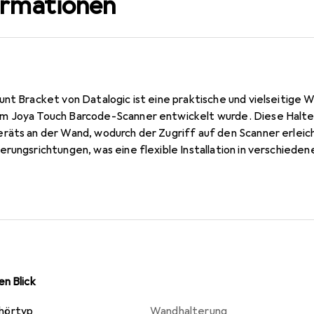
ormationen
nt Bracket von Datalogic ist eine praktische und vielseitige W
m Joya Touch Barcode-Scanner entwickelt wurde. Diese Halter
räts an der Wand, wodurch der Zugriff auf den Scanner erleich
erungsrichtungen, was eine flexible Installation in verschied
atz in Einzelhandelsgeschäften, Lagerhäusern oder anderen Ber
n. Die robuste Konstruktion aus metallischen Materialien sorg
nd die Kompatibilität mit der 3-fach Ladestation eine nahtlose
t.
n Blick
hörtyp
Wandhalterung