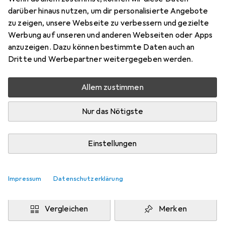
darüber hinaus nutzen, um dir personalisierte Angebote
Preis in EUR inkl. MwSt.
zu zeigen, unsere Webseite zu verbessern und gezielte
Werbung auf unseren und anderen Webseiten oder Apps
Schneller lieferbar
anzuzeigen. Dazu können bestimmte Daten auch an
Angebot für
EUR
924,44
Dritte und Werbepartner weitergegeben werden.
Marke
Bewertungen
Allem zustimmen
Mehr von Datalogic
Nur das Nötigste
Zwischen Fr, 14.8. und Di, 18.8. geliefert
Mehr als 10 Stück an Lager beim Lieferanten
Einstellungen
Lieferort angeben für genaue Lieferzeit
Impressum
Datenschutzerklärung
In den Warenkorb
Vergleichen
Merken