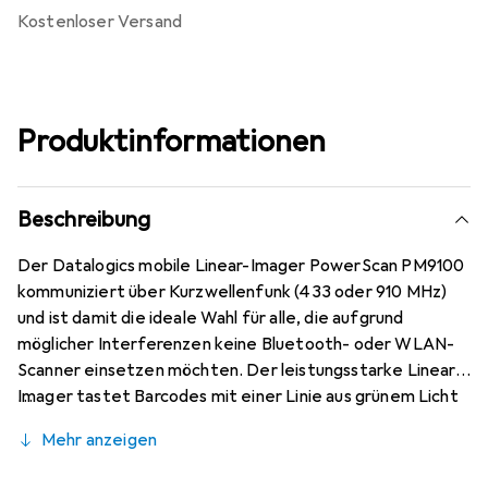
kostenloser Versand
Produktinformationen
Beschreibung
Der Datalogics mobile Linear-Imager PowerScan PM9100
kommuniziert über Kurzwellenfunk (433 oder 910 MHz)
und ist damit die ideale Wahl für alle, die aufgrund
möglicher Interferenzen keine Bluetooth- oder WLAN-
Scanner einsetzen möchten. Der leistungsstarke Linear-
Imager tastet Barcodes mit einer Linie aus grünem Licht
ab, die die Augen schont und das Zielen erheblich
Mehr anzeigen
vereinfacht. Damit ist der PM9100 eine grosse Hilfe in
Lagerhäusern, in der Produktion, in der Logistik und im