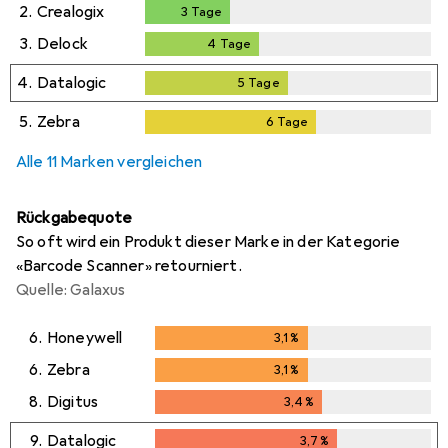
2
Tage
2.
Crealogix
3
Tage
3
Tage
3.
Delock
4
Tage
4
Tage
4.
Datalogic
5
Tage
5
Tage
5.
Zebra
6
Tage
6
Tage
Alle 11 Marken vergleichen
Rückgabequote
So oft wird ein Produkt dieser Marke in der Kategorie
«Barcode Scanner» retourniert.
Quelle: Galaxus
6.
Honeywell
3,1
%
3,1
%
6.
Zebra
3,1
%
3,1
%
8.
Digitus
3,4
%
3,4
%
9.
Datalogic
3,7
%
3,7
%