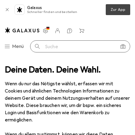
Galaxus
Zur App
Schneller finden und bestellen
Einstellungen
Kundenkonto
Vergleichslisten
Merklisten
Warenkorb
Navigation nach Kategorien
Menü
Suche
er
Deine Daten. Deine Wahl.
Scannen
Barcode Scanner
Datalogic Powerscan PM9100
Wenn du nur das Nötigste wählst, erfassen wir mit
Cookies und ähnlichen Technologien Informationen zu
deinem Gerät und deinem Nutzungsverhalten auf unserer
2 Bilder
1 Video
Website. Diese brauchen wir, um dir bspw. ein sicheres
EUR
859,54
Login und Basisfunktionen wie den Warenkorb zu
ermöglichen.
Datalogic
Powerscan PM9100
1D-Barcodes
Wenn du allem zustimmst, können wir diese Daten