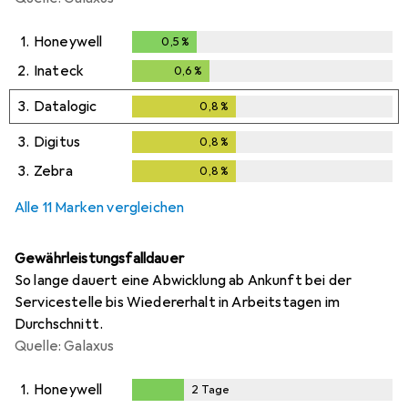
1.
Honeywell
0,5
%
0,5
%
2.
Inateck
0,6
%
0,6
%
3.
Datalogic
0,8
%
0,8
%
3.
Digitus
0,8
%
0,8
%
3.
Zebra
0,8
%
0,8
%
Alle 11 Marken vergleichen
Gewährleistungsfalldauer
So lange dauert eine Abwicklung ab Ankunft bei der
Servicestelle bis Wiedererhalt in Arbeitstagen im
Durchschnitt.
Quelle: Galaxus
1.
Honeywell
2
Tage