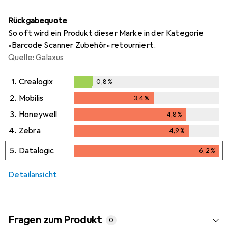
Rückgabequote
So oft wird ein Produkt dieser Marke in der Kategorie
«Barcode Scanner Zubehör» retourniert.
Quelle: Galaxus
1.
Crealogix
0,8
%
0,8
%
2.
Mobilis
3,4
%
3,4
%
3.
Honeywell
4,8
%
4,8
%
4.
Zebra
4,9
%
4,9
%
5.
Datalogic
6,2
%
6,2
%
Detailansicht
Fragen zum Produkt
0