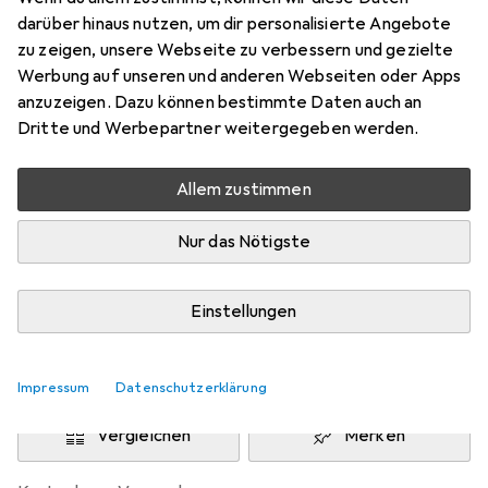
Preis in EUR inkl. MwSt.
darüber hinaus nutzen, um dir personalisierte Angebote
zu zeigen, unsere Webseite zu verbessern und gezielte
Schneller lieferbar
Werbung auf unseren und anderen Webseiten oder Apps
Angebot für
EUR
55,93
anzuzeigen. Dazu können bestimmte Daten auch an
Dritte und Werbepartner weitergegeben werden.
Marke
Bewertungen
Mehr von Datalogic
Allem zustimmen
Nur das Nötigste
Zwischen Fr, 14.8. und Di, 18.8. geliefert
Mehr als 10 Stück an Lager beim Lieferanten
Einstellungen
Lieferort angeben für genaue Lieferzeit
In den Warenkorb
Impressum
Datenschutzerklärung
Vergleichen
Merken