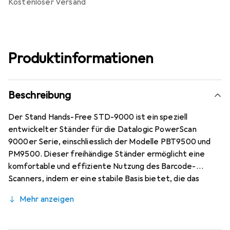
kostenloser Versand
Produktinformationen
Beschreibung
Der Stand Hands-Free STD-9000 ist ein speziell
entwickelter Ständer für die Datalogic PowerScan
9000er Serie, einschliesslich der Modelle PBT9500 und
PM9500. Dieser freihändige Ständer ermöglicht eine
komfortable und effiziente Nutzung des Barcode-
Scanners, indem er eine stabile Basis bietet, die das
Scannen von Barcodes ohne manuelles Halten des Geräts
Mehr anzeigen
ermöglicht. Der Ständer ist aus robustem Material
gefertigt und sorgt für eine sichere Positionierung des
Scanners, was die Produktivität in verschiedenen