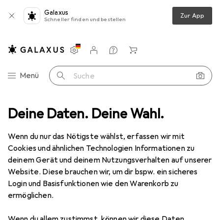
Galaxus
Zur App
Schneller finden und bestellen
Einstellungen
Kundenkonto
Vergleichslisten
Merklisten
Warenkorb
Navigation nach Kategorien
Menü
Suche
rcode Scanner Zubehör
Deine Daten. Deine Wahl.
Datalogic STAND HANDS-FREE STD-9000
Wenn du nur das Nötigste wählst, erfassen wir mit
Cookies und ähnlichen Technologien Informationen zu
4 Bilder
deinem Gerät und deinem Nutzungsverhalten auf unserer
Website. Diese brauchen wir, um dir bspw. ein sicheres
EUR
31,68
Login und Basisfunktionen wie den Warenkorb zu
Datalogic
STAND HANDS-FREE STD-
ermöglichen.
9000
Wenn du allem zustimmst, können wir diese Daten