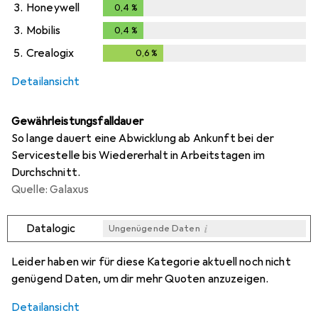
3.
Honeywell
0,4
%
0,4
%
3.
Mobilis
0,4
%
0,4
%
5.
Crealogix
0,6
%
0,6
%
Detailansicht
Gewährleistungsfalldauer
So lange dauert eine Abwicklung ab Ankunft bei der
Servicestelle bis Wiedererhalt in Arbeitstagen im
Durchschnitt.
Quelle: Galaxus
i
Datalogic
Ungenügende Daten
i
i
i
i
Ungenügende Daten
Ungenügende Daten
Ungenügende Daten
Ungenügende Daten
Leider haben wir für diese Kategorie aktuell noch nicht
genügend Daten, um dir mehr Quoten anzuzeigen.
Detailansicht