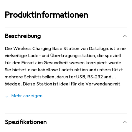
Produktinformationen
Beschreibung
Die Wireless Charging Base Station von Datalogic ist eine
vielseitige Lade- und Übertragungsstation, die speziell
für den Einsatz im Gesundheitswesen konzipiert wurde.
Sie bietet eine kabellose Ladefunktion und unterstützt
mehrere Schnittstellen, darunter USB, RS-232 und
Wedge. Diese Station ist ideal für die Verwendung mit
dem Barcode-Scanner GBT4500 und ermöglicht eine
Mehr anzeigen
effiziente und zuverlässige Datenübertragung. Die
kompakte Bauweise und die einfache Handhabung
machen sie zu einer praktischen Lösung für verschiedene
Anwendungen im Gesundheitssektor. Bitte beachten Sie,
Spezifikationen
dass das Schnittstellenkabel separat bestellt werden