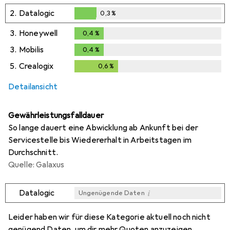
0,1
%
2.
Datalogic
0,3
%
0,3
%
3.
Honeywell
0,4
%
0,4
%
3.
Mobilis
0,4
%
0,4
%
5.
Crealogix
0,6
%
0,6
%
Detailansicht
Gewährleistungsfalldauer
So lange dauert eine Abwicklung ab Ankunft bei der
Servicestelle bis Wiedererhalt in Arbeitstagen im
Durchschnitt.
Quelle: Galaxus
i
Datalogic
Ungenügende Daten
i
i
i
i
Ungenügende Daten
Ungenügende Daten
Ungenügende Daten
Ungenügende Daten
Leider haben wir für diese Kategorie aktuell noch nicht
genügend Daten, um dir mehr Quoten anzuzeigen.