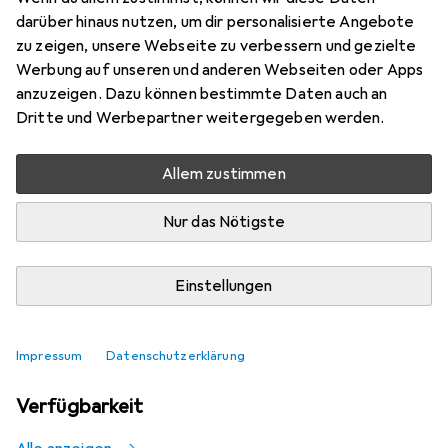
Mehr von Datalogic
1
darüber hinaus nutzen, um dir personalisierte Angebote
zu zeigen, unsere Webseite zu verbessern und gezielte
Werbung auf unseren und anderen Webseiten oder Apps
Aktuell nicht lieferbar
anzuzeigen. Dazu können bestimmte Daten auch an
Dritte und Werbepartner weitergegeben werden.
Benachrichtigen, wenn lieferbar
Allem zustimmen
Vergleichen
Merken
Nur das Nötigste
i
Kostenloser Versand ab 30,–
Einstellungen
Impressum
Datenschutzerklärung
Ähnliche Produkte mit besserer
Verfügbarkeit