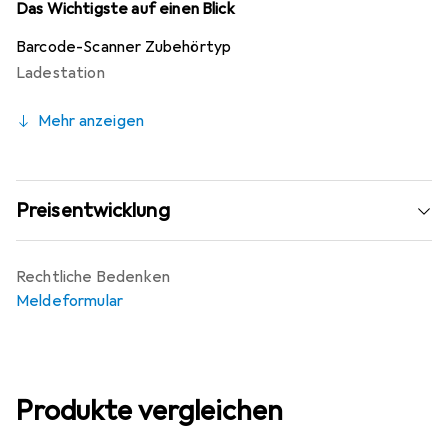
muss, da es nicht im Lieferumfang enthalten ist. Die
Das Wichtigste auf einen Blick
Wireless Charging Base Station ist eine hervorragende
Barcode-Scanner Zubehörtyp
Wahl für alle, die eine flexible und leistungsstarke Lade-
Ladestation
und Übertragungsstation benötigen.
Mehr anzeigen
Preisentwicklung
Rechtliche Bedenken
Meldeformular
Produkte vergleichen