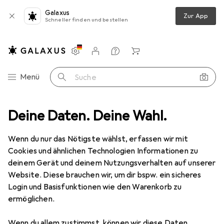
Galaxus
Zur App
Schneller finden und bestellen
Einstellungen
Kundenkonto
Vergleichslisten
Merklisten
Warenkorb
Navigation nach Kategorien
Menü
Suche
arcode Scanner Zubehör
Deine Daten. Deine Wahl.
Datalogic Wireless Charging Base Station
Wenn du nur das Nötigste wählst, erfassen wir mit
Cookies und ähnlichen Technologien Informationen zu
4 Bilder
deinem Gerät und deinem Nutzungsverhalten auf unserer
Datalogic
Wireless Charging Base
Website. Diese brauchen wir, um dir bspw. ein sicheres
Station
Login und Basisfunktionen wie den Warenkorb zu
ermöglichen.
Marke
Bewertungen
Wenn du allem zustimmst, können wir diese Daten