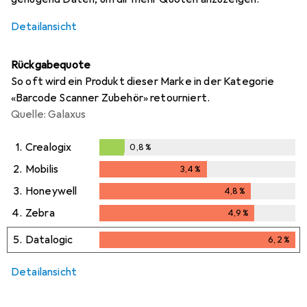
Detailansicht
Rückgabequote
So oft wird ein Produkt dieser Marke in der Kategorie
«Barcode Scanner Zubehör» retourniert.
Quelle: Galaxus
1.
Crealogix
0,8
%
0,8
%
2.
Mobilis
3,4
%
3,4
%
3.
Honeywell
4,8
%
4,8
%
4.
Zebra
4,9
%
4,9
%
5.
Datalogic
6,2
%
6,2
%
Detailansicht