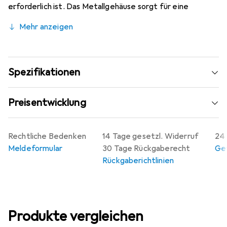
erforderlich ist. Das Metallgehäuse sorgt für eine
robuste und langlebige Nutzung, während die
Mehr anzeigen
Sechskantschraube und die Mutter eine sichere und
stabile Verbindung gewährleisten. Der Gender Changer
ist besonders nützlich in der Computer- und
Netzwerktechnik, wo häufig Adapter benötigt werden,
Spezifikationen
um verschiedene Geräte miteinander zu verbinden. Mit
seiner kompakten Bauform und der einfachen
Preisentwicklung
Handhabung ist dieser Gender Changer eine wertvolle
Ergänzung für jedes technische Setup.
Rechtliche Bedenken
14 Tage gesetzl. Widerruf
24 
Meldeformular
30 Tage Rückgaberecht
Gew
Rückgaberichtlinien
Produkte vergleichen