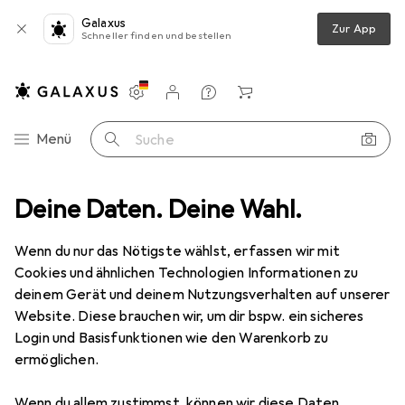
Galaxus
Zur App
Schneller finden und bestellen
Einstellungen
Kundenkonto
Vergleichslisten
Merklisten
Warenkorb
Navigation nach Kategorien
Menü
Suche
 Changer D-Sub9 Metallgehäuse F/F mit Sechskantschraube + mutter
Deine Daten. Deine Wahl.
Wenn du nur das Nötigste wählst, erfassen wir mit
Cookies und ähnlichen Technologien Informationen zu
3 Bilder
deinem Gerät und deinem Nutzungsverhalten auf unserer
Website. Diese brauchen wir, um dir bspw. ein sicheres
MENGENRABATT
Login und Basisfunktionen wie den Warenkorb zu
ermöglichen.
EUR
3,01
Spare
EUR
0,98
Digitus
ASSMANN Gender Changer D-
Wenn du allem zustimmst, können wir diese Daten