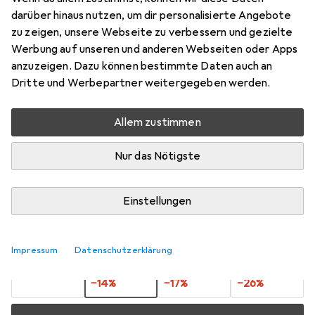
Sub9 Metallgehäuse F/F mit
darüber hinaus nutzen, um dir personalisierte Angebote
Sechskantschraube + mutter
zu zeigen, unsere Webseite zu verbessern und gezielte
Werbung auf unseren und anderen Webseiten oder Apps
Preis in EUR inkl. MwSt.
anzuzeigen. Dazu können bestimmte Daten auch an
Dritte und Werbepartner weitergegeben werden.
Marke
Bewertungen
Mehr von Digitus
3
Allem zustimmen
Nur das Nötigste
Zwischen Di, 11.8. und Do, 13.8. geliefert
Mehr als 10 Stück an Lager beim Lieferanten
Einstellungen
Lieferort angeben für genaue Lieferzeit
1 Stück
2 Stück
3 Stück
4 Stück
Impressum
Datenschutzerklärung
EUR
3,50
EUR
3,01
EUR
2,89
EUR
2,59
pro Stück
pro Stück
pro Stück
pro Stück
−
14
%
−
17
%
−
26
%