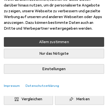
darüber hinaus nutzen, um dir personalisierte Angebote
Preis in EUR inkl. MwSt.
zu zeigen, unsere Webseite zu verbessern und gezielte
Werbung auf unseren und anderen Webseiten oder Apps
Marke
Bewertungen
anzuzeigen. Dazu können bestimmte Daten auch an
Mehr von eSTUFF
Dritte und Werbepartner weitergegeben werden.
Allem zustimmen
Zwischen Di, 11.8. und Do, 13.8. geliefert
Mehr als 10 Stück an Lager beim Drittanbieter
Nur das Nötigste
Lieferort angeben für genaue Lieferzeit
i
Angebot von
Einstellungen
JACOB
DE
In den Warenkorb
Impressum
Datenschutzerklärung
Vergleichen
Merken