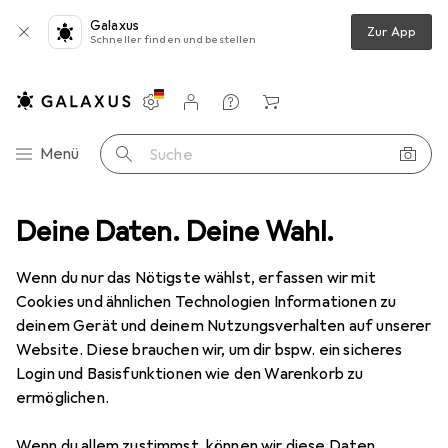
Galaxus
Zur App
Schneller finden und bestellen
Einstellungen
Kundenkonto
Vergleichslisten
Merklisten
Warenkorb
Navigation nach Kategorien
Menü
Suche
t Zubehör
Deine Daten. Deine Wahl.
Tablet Schutzfolie
eSTUFF Samsung Galaxy TAB S7
Wenn du nur das Nötigste wählst, erfassen wir mit
Cookies und ähnlichen Technologien Informationen zu
2 Bilder
deinem Gerät und deinem Nutzungsverhalten auf unserer
Website. Diese brauchen wir, um dir bspw. ein sicheres
EUR
48,08
Login und Basisfunktionen wie den Warenkorb zu
eSTUFF
Samsung Galaxy TAB S7
ermöglichen.
1 Stk., Samsung Galaxy Tab A9+, Samsung Galaxy Tab S7,
Samsung Galaxy Tab S8, Samsung Galaxy Tab S9
Wenn du allem zustimmst, können wir diese Daten