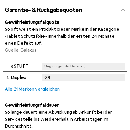
Garantie- & Rückgabequoten
Gewährleistungsfallquote
So oft weist ein Produkt dieser Marke in der Kategorie
«Tablet Schutzfolie» innerhalb der ersten 24 Monate
einen Defekt auf.
Quelle: Galaxus
i
eSTUFF
Ungenügende Daten
1.
Displex
0
%
i
i
i
Ungenügende Daten
Ungenügende Daten
Ungenügende Daten
Alle 21 Marken vergleichen
Gewährleistungsfalldauer
So lange dauert eine Abwicklung ab Ankunft bei der
Servicestelle bis Wiedererhalt in Arbeitstagen im
Durchschnitt.