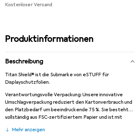
kostenloser Versand
Produktinformationen
Beschreibung
Titan Shield® ist die Submarke von eSTUFF für
Displayschutzfolien.
Verantwortungsvolle Verpackung: Unsere innovative
Umschlagverpackung reduziert den Kartonverbrauch und
den Platzbedarf um beeindruckende 75 %. Sie besteht
vollständig aus FSC-zertifiziertem Papier und ist mit
lösungsmittelfreier Sojatinte bedruckt. Unsere
Mehr anzeigen
Verpackung ist komplett plastikfrei und
umweltfreundlich.