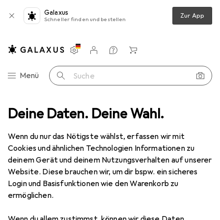
Galaxus
Zur App
Schneller finden und bestellen
Einstellungen
Kundenkonto
Vergleichslisten
Merklisten
Warenkorb
Navigation nach Kategorien
Menü
Suche
Scheinwerfer
Deine Daten. Deine Wahl.
Eurolite Audience Blinder 4x100W LED COB CW/WW
Wenn du nur das Nötigste wählst, erfassen wir mit
Cookies und ähnlichen Technologien Informationen zu
4 Bilder
deinem Gerät und deinem Nutzungsverhalten auf unserer
Website. Diese brauchen wir, um dir bspw. ein sicheres
EUR
563,99
Login und Basisfunktionen wie den Warenkorb zu
Eurolite
Audience Blinder 4x100W
ermöglichen.
LED COB CW/WW
Wenn du allem zustimmst, können wir diese Daten