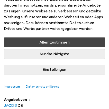
100 W, LED
darüber hinaus nutzen, um dir personalisierte Angebote
Preis in EUR inkl. MwSt.
zu zeigen, unsere Webseite zu verbessern und gezielte
Werbung auf unseren und anderen Webseiten oder Apps
EUR
22,99
sparen
anzuzeigen. Dazu können bestimmte Daten auch an
Angebot für
EUR
541,–
Dritte und Werbepartner weitergegeben werden.
Marke
Bewertungen
Allem zustimmen
Mehr von Eurolite
Nur das Nötigste
Zwischen Fr, 14.8. und Di, 18.8. geliefert
Mehr als 10 Stück an Lager beim Drittanbieter
Einstellungen
Benachrichtigen, wenn schneller verfügbar
Impressum
Datenschutzerklärung
Lieferort angeben für genaue Lieferzeit
i
Angebot von
JACOB
DE