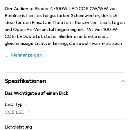
Der Audience Blinder 4x100W LED COB CW/WW von
Eurolite ist ein leistungsstarker Scheinwerfer, der sich
ideal für den Einsatz in Theatern, Konzerten, Laufstegen
und Open-Air-Veranstaltungen eignet. Mit vier 100-W-
COB-LEDs bietet dieser Blinder eine breite und
gleichmässige Lichtverteilung, die sowohl warm- als auch
kaltweisse Farbtemperaturen von 3200 bis 8800 K
Mehr anzeigen
ermöglicht. Die energiesparende und langlebige
Bauweise sorgt für eine umweltfreundliche Nutzung,
während die integrierten Showprogramme im Automodus
und die variablen Strobe-Geschwindigkeiten zusätzliche
Spezifikationen
kreative Möglichkeiten bieten. Die einfache Bedienung
erfolgt über eine Steuereinheit mit einer 4-stelligen
Das Wichtigste auf einen Blick
LED-Anzeige, und der schwenkbare Montagebügel
i
LED Typ
ermöglicht eine flexible Installation. Der Audience Blinder
i
COB LED
ist sowohl im Stand-alone-Betrieb als auch über DMX
steuerbar und kann im Master/Slave-Modus betrieben
werden, was ihn zu einer vielseitigen Lösung für
Lichtleistung