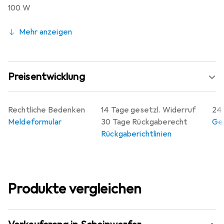
verschiedene Lichtanwendungen macht.
100 W
Mehr anzeigen
Preisentwicklung
Rechtliche Bedenken
14 Tage gesetzl. Widerruf
24 
Meldeformular
30 Tage Rückgaberecht
Gew
Rückgaberichtlinien
Produkte vergleichen