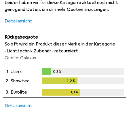
Leider haben wir für diese Kategorie aktuell noch nicht
genügend Daten, um dir mehr Quoten anzuzeigen.
Detailansicht
Rückgabequote
So oft wird ein Produkt dieser Marke in der Kategorie
«Lichttechnik Zubehör» retourniert.
Quelle: Galaxus
1.
Ulanzi
0,3
%
0,3
%
2.
Showtec
1,2
%
1,2
%
3.
Eurolite
1,3
%
1,3
%
Detailansicht