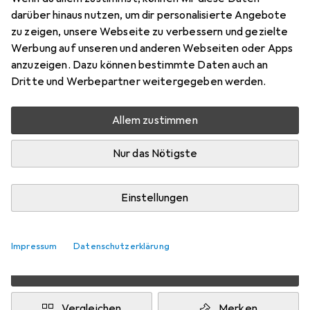
Preis in EUR inkl. MwSt.
darüber hinaus nutzen, um dir personalisierte Angebote
zu zeigen, unsere Webseite zu verbessern und gezielte
Schneller lieferbar
Werbung auf unseren und anderen Webseiten oder Apps
Angebot für
EUR
41,36
anzuzeigen. Dazu können bestimmte Daten auch an
Dritte und Werbepartner weitergegeben werden.
Bewertungen
Allem zustimmen
Nur das Nötigste
Zwischen Do, 20.8. und Mi, 26.8. geliefert
10 Stück an Lager beim Lieferanten
Benachrichtigen, wenn schneller verfügbar
Einstellungen
Lieferort angeben für genaue Lieferzeit
Impressum
Datenschutzerklärung
In den Warenkorb
Vergleichen
Merken