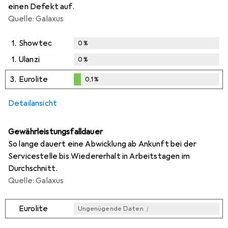
einen Defekt auf.
Quelle: Galaxus
1.
Showtec
0
%
1.
Ulanzi
0
%
3.
Eurolite
0,1
%
0,1
%
Detailansicht
Gewährleistungsfalldauer
So lange dauert eine Abwicklung ab Ankunft bei der
Servicestelle bis Wiedererhalt in Arbeitstagen im
Durchschnitt.
Quelle: Galaxus
i
Eurolite
Ungenügende Daten
i
i
Ungenügende Daten
Ungenügende Daten