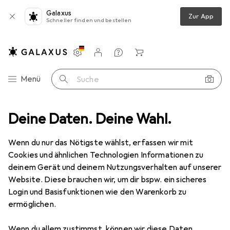
Galaxus
Zur App
Schneller finden und bestellen
Einstellungen
Kundenkonto
Vergleichslisten
Merklisten
Warenkorb
Navigation nach Kategorien
Menü
Suche
Lichttechnik Zubehör
Deine Daten. Deine Wahl.
Eurolite Dichro, hellgrün, frost, 165x132mm
Wenn du nur das Nötigste wählst, erfassen wir mit
Cookies und ähnlichen Technologien Informationen zu
3 Bilder
deinem Gerät und deinem Nutzungsverhalten auf unserer
Website. Diese brauchen wir, um dir bspw. ein sicheres
EUR
28,02
Login und Basisfunktionen wie den Warenkorb zu
Eurolite
Dichro, hellgrün, frost,
ermöglichen.
165x132mm
Wenn du allem zustimmst, können wir diese Daten