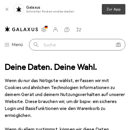
Galaxus
Zur App
Schneller finden und bestellen
Einstellungen
Kundenkonto
Vergleichslisten
Merklisten
Warenkorb
Navigation nach Kategorien
Menü
Suche
udio
Deine Daten. Deine Wahl.
DJ
Zubehör DJ
Eurolite Filterrahmen 235 x 235 mm sw
Wenn du nur das Nötigste wählst, erfassen wir mit
Cookies und ähnlichen Technologien Informationen zu
1 Bild
deinem Gerät und deinem Nutzungsverhalten auf unserer
EUR
17,50
Website. Diese brauchen wir, um dir bspw. ein sicheres
Eurolite
Filterrahmen 235 x 235 mm
Login und Basisfunktionen wie den Warenkorb zu
ermöglichen.
sw
Wenn du allem zustimmst, können wir diese Daten