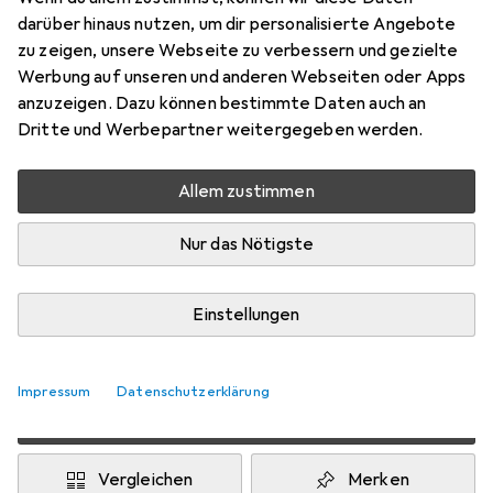
Preis in EUR inkl. MwSt.
darüber hinaus nutzen, um dir personalisierte Angebote
zu zeigen, unsere Webseite zu verbessern und gezielte
EUR
0,40
sparen oder schneller lieferbar
Werbung auf unseren und anderen Webseiten oder Apps
Angebote ab
EUR
17,10
anzuzeigen. Dazu können bestimmte Daten auch an
Dritte und Werbepartner weitergegeben werden.
Bewertungen
Allem zustimmen
Zwischen Mi, 19.8. und Sa, 22.8. geliefert
Nur das Nötigste
Mehr als 10 Stück an Lager beim Lieferanten
Benachrichtigen, wenn schneller verfügbar
Einstellungen
Lieferort angeben für genaue Lieferzeit
Impressum
Datenschutzerklärung
In den Warenkorb
Vergleichen
Merken