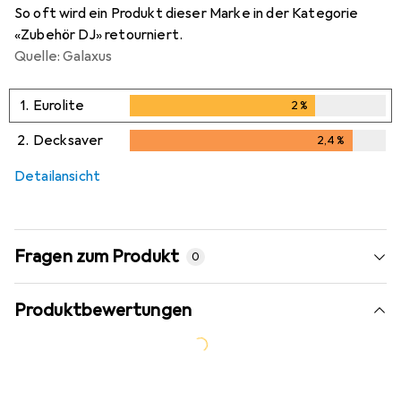
So oft wird ein Produkt dieser Marke in der Kategorie
«Zubehör DJ» retourniert.
Quelle: Galaxus
1.
Eurolite
2
%
2
%
2.
Decksaver
2,4
%
2,4
%
Detailansicht
Fragen zum Produkt
0
Produktbewertungen