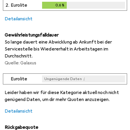
0,3
%
2.
Eurolite
0,6
%
0,6
%
Detailansicht
Gewährleistungsfalldauer
So lange dauert eine Abwicklung ab Ankunft bei der
Servicestelle bis Wiedererhalt in Arbeitstagen im
Durchschnitt.
Quelle: Galaxus
i
Eurolite
Ungenügende Daten
i
Ungenügende Daten
Leider haben wir für diese Kategorie aktuell noch nicht
genügend Daten, um dir mehr Quoten anzuzeigen.
Detailansicht
Rückgabequote