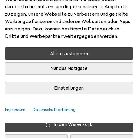
darüber hinaus nutzen, um dir personalisierte Angebote
Preis in EUR inkl. MwSt.
zu zeigen, unsere Webseite zu verbessern und gezielte
Werbung auf unseren und anderen Webseiten oder Apps
Schneller lieferbar
anzuzeigen. Dazu können bestimmte Daten auch an
Angebot für
EUR
33,14
Dritte und Werbepartner weitergegeben werden.
Bewertungen
Allem zustimmen
Nur das Nötigste
Zwischen Do, 20.8. und Mi, 26.8. geliefert
Mehr als 10 Stück an Lager beim Lieferanten
Einstellungen
Benachrichtigen, wenn schneller verfügbar
Lieferort angeben für genaue Lieferzeit
Impressum
Datenschutzerklärung
In den Warenkorb