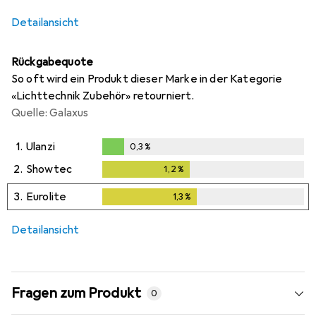
Detailansicht
Rückgabequote
So oft wird ein Produkt dieser Marke in der Kategorie
«Lichttechnik Zubehör» retourniert.
Quelle: Galaxus
1.
Ulanzi
0,3
%
0,3
%
2.
Showtec
1,2
%
1,2
%
3.
Eurolite
1,3
%
1,3
%
Detailansicht
Fragen zum Produkt
0