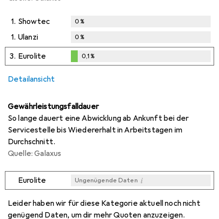
1.
Showtec
0
%
1.
Ulanzi
0
%
3.
Eurolite
0,1
%
0,1
%
Detailansicht
Gewährleistungsfalldauer
So lange dauert eine Abwicklung ab Ankunft bei der
Servicestelle bis Wiedererhalt in Arbeitstagen im
Durchschnitt.
Quelle: Galaxus
i
Eurolite
Ungenügende Daten
i
i
Ungenügende Daten
Ungenügende Daten
Leider haben wir für diese Kategorie aktuell noch nicht
genügend Daten, um dir mehr Quoten anzuzeigen.