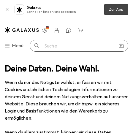
Galaxus
Zur App
Schneller finden und bestellen
Einstellungen
Kundenkonto
Vergleichslisten
Merklisten
Warenkorb
Navigation nach Kategorien
Menü
Suche
Lichttechnik Zubehör
Deine Daten. Deine Wahl.
Eurolite Filterrahmen für LED PFE-100/120
Wenn du nur das Nötigste wählst, erfassen wir mit
Cookies und ähnlichen Technologien Informationen zu
1 Bild
deinem Gerät und deinem Nutzungsverhalten auf unserer
EUR
21,04
Website. Diese brauchen wir, um dir bspw. ein sicheres
Eurolite
Filterrahmen für LED PFE-
Login und Basisfunktionen wie den Warenkorb zu
ermöglichen.
100/120
Filterrahmen
Wenn du allem zustimmst, können wir diese Daten