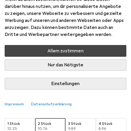
Filterrahmen
darüber hinaus nutzen, um dir personalisierte Angebote
zu zeigen, unsere Webseite zu verbessern und gezielte
Preis in EUR inkl. MwSt.
Werbung auf unseren und anderen Webseiten oder Apps
anzuzeigen. Dazu können bestimmte Daten auch an
Schneller lieferbar
Dritte und Werbepartner weitergegeben werden.
Angebot für
EUR
26,25
Allem zustimmen
Bewertungen
Nur das Nötigste
Zwischen Mi, 19.8. und Sa, 22.8. geliefert
Einstellungen
Mehr als 10 Stück an Lager beim Lieferanten
Benachrichtigen, wenn schneller verfügbar
Impressum
Datenschutzerklärung
Lieferort angeben für genaue Lieferzeit
1 Stück
2 Stück
3 Stück
4 Stück
EUR
12,25
EUR
10,76
EUR
9,89
EUR
8,96