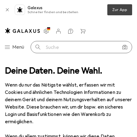
Galaxus
Zur App
Schneller finden und bestellen
Einstellungen
Kundenkonto
Vergleichslisten
Merklisten
Warenkorb
Navigation nach Kategorien
Menü
Suche
echnik
Deine Daten. Deine Wahl.
Lichttechnik Zubehör
Eurolite Filterrahmen LED THA sw
Wenn du nur das Nötigste wählst, erfassen wir mit
Cookies und ähnlichen Technologien Informationen zu
1 Bild
deinem Gerät und deinem Nutzungsverhalten auf unserer
Website. Diese brauchen wir, um dir bspw. ein sicheres
MENGENRABATT
Login und Basisfunktionen wie den Warenkorb zu
EUR
10,76
ermöglichen.
Spare
EUR
2,98
Eurolite
Filterrahmen LED THA sw
Wenn du allem zustimmst, können wir diese Daten