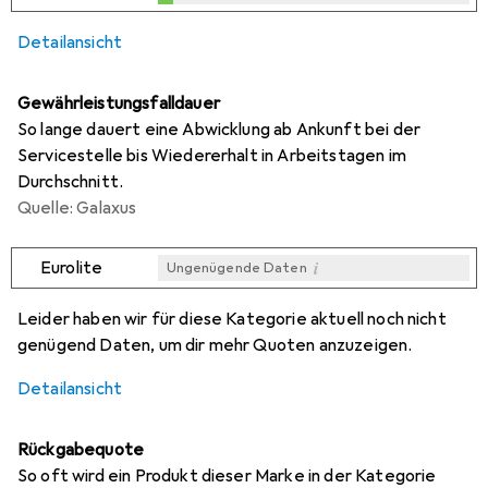
0,1
%
Detailansicht
Gewährleistungsfalldauer
So lange dauert eine Abwicklung ab Ankunft bei der
Servicestelle bis Wiedererhalt in Arbeitstagen im
Durchschnitt.
Quelle: Galaxus
i
Eurolite
Ungenügende Daten
i
i
Ungenügende Daten
Ungenügende Daten
Leider haben wir für diese Kategorie aktuell noch nicht
genügend Daten, um dir mehr Quoten anzuzeigen.
Detailansicht
Rückgabequote
So oft wird ein Produkt dieser Marke in der Kategorie