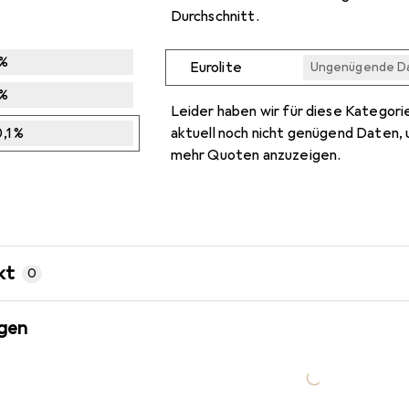
Durchschnitt.
%
Eurolite
Ungenügende D
Ungenügende D
Ungenügende D
%
Leider haben wir für diese Kategori
,1
%
aktuell noch nicht genügend Daten, 
mehr Quoten anzuzeigen.
kt
0
gen