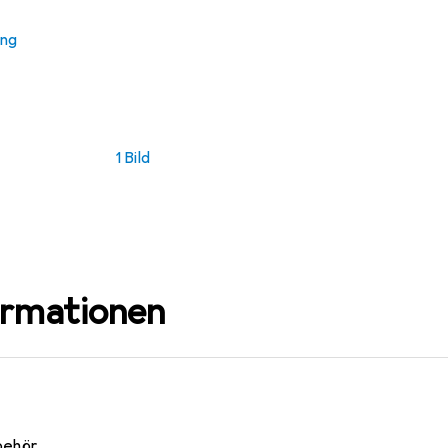
ung
1 Bild
ormationen
behör