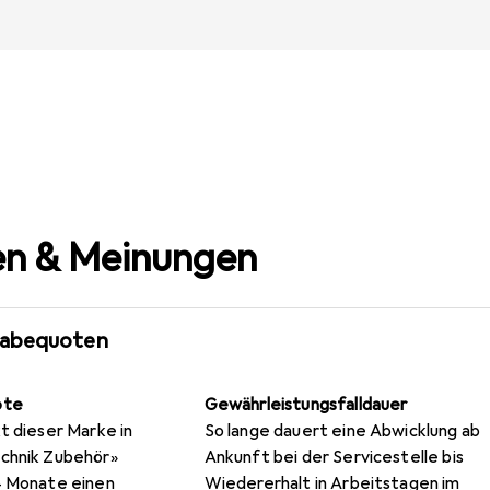
n & Meinungen
gabequoten
ote
Gewährleistungsfalldauer
t dieser Marke in
So lange dauert eine Abwicklung ab
echnik Zubehör»
Ankunft bei der Servicestelle bis
4 Monate einen
Wiedererhalt in Arbeitstagen im