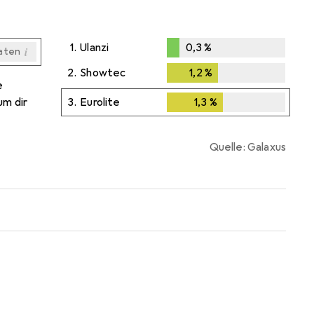
1.
Ulanzi
0,3
%
i
aten
0,3
%
i
i
aten
aten
2.
Showtec
1,2
%
1,2
%
e
um dir
3.
Eurolite
1,3
%
1,3
%
Quelle: Galaxus