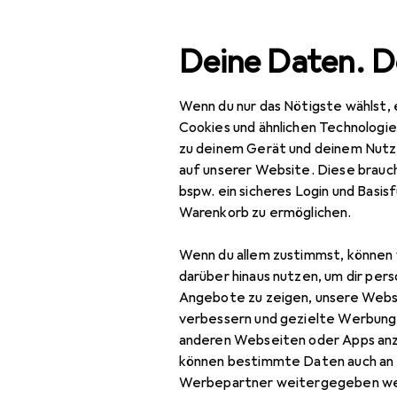
Suche
Deine Daten. D
Wenn du nur das Nötigste wählst, 
Navigation nach Kategorien
Gesamtsortiment
IT + Multimedia
Gesamtsortiment
Cookies und ähnlichen Technologi
zu deinem Gerät und deinem Nutz
IT + Multimedia
auf unserer Website. Diese brauch
bspw. ein sicheres Login und Basis
Audio
Warenkorb zu ermöglichen.
Eventtechnik
Wenn du allem zustimmst, können 
Lichttechnik
darüber hinaus nutzen, um dir pers
Angebote zu zeigen, unsere Webs
Lichtsteuerung
verbessern und gezielte Werbung
anderen Webseiten oder Apps an
Lichttechnik
können bestimmte Daten auch an 
Leuchtmittel
Werbepartner weitergegeben we