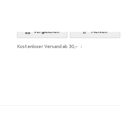
Benachrichtigen, wenn lieferbar
Vergleichen
Merken
i
Kostenloser Versand ab 30,–