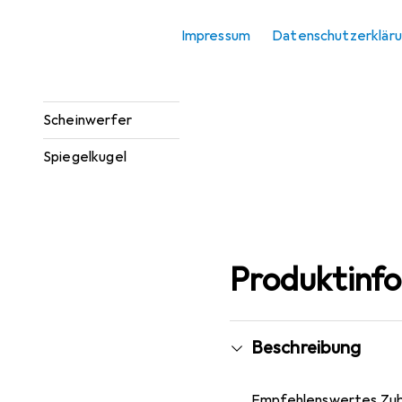
Lichttechnik
Zubehör
Impressum
Datenschutzerklär
Montage
Lichttechnik
Scheinwerfer
Spiegelkugel
Produktinf
Beschreibung
Empfehlenswertes Zu