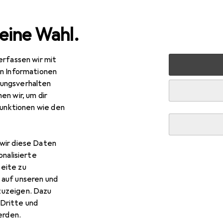
eine Wahl.
erfassen wir mit
Audio
Eventtechnik
Lichttechnik
Lichttechnik Z
en Informationen
ungsverhalten
en wir, um dir
funktionen wie den
wir diese Daten
onalisierte
eite zu
 auf unseren und
zuzeigen. Dazu
Dritte und
rden.