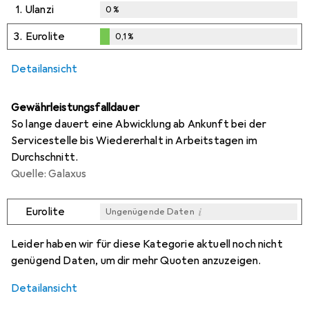
1.
Ulanzi
0
%
3.
Eurolite
0,1
%
0,1
%
Detailansicht
Gewährleistungsfalldauer
So lange dauert eine Abwicklung ab Ankunft bei der
Servicestelle bis Wiedererhalt in Arbeitstagen im
Durchschnitt.
Quelle: Galaxus
i
Eurolite
Ungenügende Daten
i
i
Ungenügende Daten
Ungenügende Daten
Leider haben wir für diese Kategorie aktuell noch nicht
genügend Daten, um dir mehr Quoten anzuzeigen.
Detailansicht