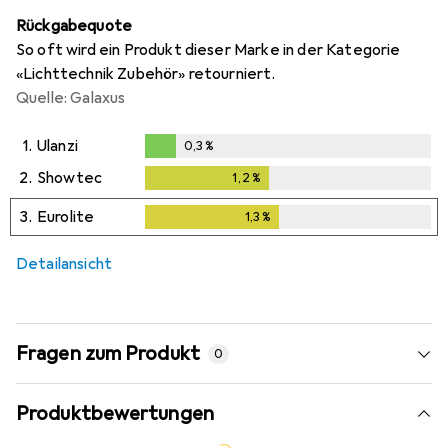
Rückgabequote
So oft wird ein Produkt dieser Marke in der Kategorie
«Lichttechnik Zubehör» retourniert.
Quelle: Galaxus
1.
Ulanzi
0,3
%
0,3
%
2.
Showtec
1,2
%
1,2
%
3.
Eurolite
1,3
%
1,3
%
Detailansicht
Fragen zum Produkt
0
Produktbewertungen