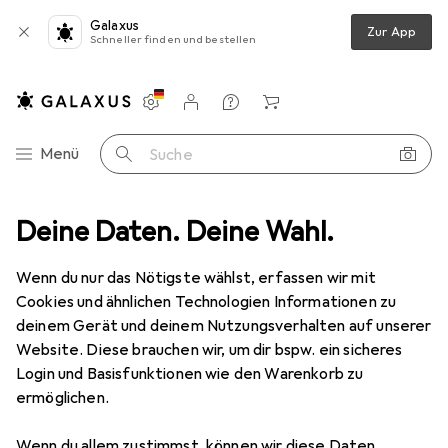
Galaxus
Zur App
Schneller finden und bestellen
Einstellungen
Kundenkonto
Vergleichslisten
Merklisten
Warenkorb
Navigation nach Kategorien
Menü
Suche
Lichttechnik Zubehör
Deine Daten. Deine Wahl.
Eurolite Flügelbegrenzer Theatre 2000 sw
Wenn du nur das Nötigste wählst, erfassen wir mit
Cookies und ähnlichen Technologien Informationen zu
1 Bild
deinem Gerät und deinem Nutzungsverhalten auf unserer
EUR
39,22
Website. Diese brauchen wir, um dir bspw. ein sicheres
Eurolite
Flügelbegrenzer Theatre
Login und Basisfunktionen wie den Warenkorb zu
ermöglichen.
2000 sw
Wenn du allem zustimmst, können wir diese Daten