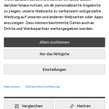
Preis in EUR inkl. MwSt.
darüber hinaus nutzen, um dir personalisierte Angebote
zu zeigen, unsere Webseite zu verbessern und gezielte
Schneller lieferbar
Werbung auf unseren und anderen Webseiten oder Apps
Angebot für
EUR
50,34
anzuzeigen. Dazu können bestimmte Daten auch an
Dritte und Werbepartner weitergegeben werden.
Bewertungen
Allem zustimmen
Zwischen Mi, 19.8. und Sa, 22.8. geliefert
Nur das Nötigste
Mehr als 10 Stück an Lager beim Lieferanten
Benachrichtigen, wenn schneller verfügbar
Einstellungen
Lieferort angeben für genaue Lieferzeit
Impressum
Datenschutzerklärung
In den Warenkorb
Vergleichen
Merken