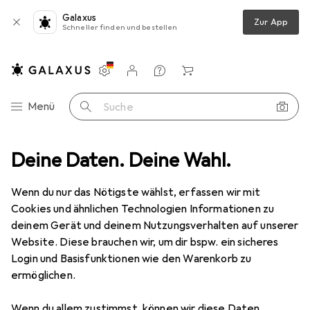
Galaxus
Zur App
Schneller finden und bestellen
Einstellungen
Kundenkonto
Vergleichslisten
Merklisten
Warenkorb
Navigation nach Kategorien
Menü
Suche
Deine Daten. Deine Wahl.
Lichttechnik
Scheinwerfer
Eurolite LED IP FL-30 SMD RGB
Wenn du nur das Nötigste wählst, erfassen wir mit
Cookies und ähnlichen Technologien Informationen zu
7 Bilder
deinem Gerät und deinem Nutzungsverhalten auf unserer
Website. Diese brauchen wir, um dir bspw. ein sicheres
EUR
54,94
Login und Basisfunktionen wie den Warenkorb zu
Eurolite
LED IP FL-30 SMD RGB
ermöglichen.
30 W, LED
Wenn du allem zustimmst, können wir diese Daten