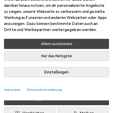
Preis in EUR inkl. MwSt.
darüber hinaus nutzen, um dir personalisierte Angebote
zu zeigen, unsere Webseite zu verbessern und gezielte
Schneller lieferbar
Werbung auf unseren und anderen Webseiten oder Apps
Angebot für
EUR
66,34
anzuzeigen. Dazu können bestimmte Daten auch an
Dritte und Werbepartner weitergegeben werden.
Marke
Bewertungen
Mehr von Eurolite
Allem zustimmen
Nur das Nötigste
Zwischen Di, 25.8. und Do, 27.8. geliefert
Mehr als 10 Stück bestellt
Einstellungen
Benachrichtigen, wenn schneller verfügbar
Lieferort angeben für genaue Lieferzeit
Impressum
Datenschutzerklärung
In den Warenkorb