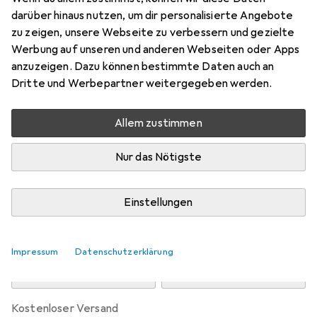
Preis in EUR inkl. MwSt.
darüber hinaus nutzen, um dir personalisierte Angebote
zu zeigen, unsere Webseite zu verbessern und gezielte
Bewertungen
Werbung auf unseren und anderen Webseiten oder Apps
anzuzeigen. Dazu können bestimmte Daten auch an
Dritte und Werbepartner weitergegeben werden.
Zwischen Di, 11.8. und Do, 13.8. geliefert
Allem zustimmen
Nur 2 Stück an Lager beim Drittanbieter
Lieferort angeben für genaue Lieferzeit
Nur das Nötigste
i
Angebot von
Dönges
DE
Einstellungen
In den Warenkorb
Impressum
Datenschutzerklärung
Vergleichen
Merken
kostenloser Versand