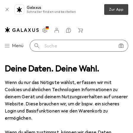
Galaxus
Zur App
Schneller finden und bestellen
Einstellungen
Kundenkonto
Vergleichslisten
Merklisten
Warenkorb
Navigation nach Kategorien
Menü
Suche
chttechnik Zubehör
Deine Daten. Deine Wahl.
Eurolite Smoke Fluid -B2D- Basic Nebelfluid 25l
Wenn du nur das Nötigste wählst, erfassen wir mit
Cookies und ähnlichen Technologien Informationen zu
2 Bilder
deinem Gerät und deinem Nutzungsverhalten auf unserer
Website. Diese brauchen wir, um dir bspw. ein sicheres
EUR
99,98
Login und Basisfunktionen wie den Warenkorb zu
Eurolite
Smoke Fluid -B2D- Basic
ermöglichen.
Nebelfluid 25l
Wenn du allem zustimmst, können wir diese Daten