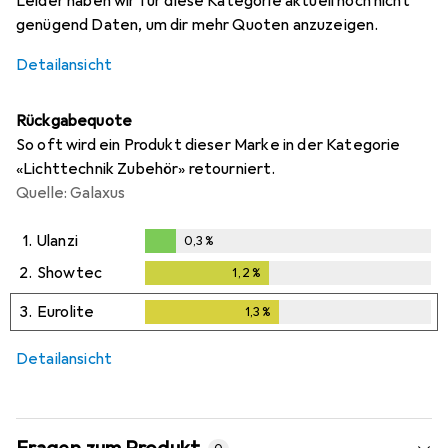
Leider haben wir für diese Kategorie aktuell noch nicht
genügend Daten, um dir mehr Quoten anzuzeigen.
Detailansicht
Rückgabequote
So oft wird ein Produkt dieser Marke in der Kategorie
«Lichttechnik Zubehör» retourniert.
Quelle: Galaxus
1.
Ulanzi
0,3
%
0,3
%
2.
Showtec
1,2
%
1,2
%
3.
Eurolite
1,3
%
1,3
%
Detailansicht