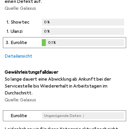
einen Defekt auf.
Quelle: Galaxus
1.
Showtec
0
%
1.
Ulanzi
0
%
3.
Eurolite
0,1
%
0,1
%
Detailansicht
Gewährleistungsfalldauer
So lange dauert eine Abwicklung ab Ankunft bei der
Servicestelle bis Wiedererhalt in Arbeitstagen im
Durchschnitt.
Quelle: Galaxus
i
Eurolite
Ungenügende Daten
i
i
Ungenügende Daten
Ungenügende Daten