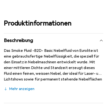
Produktinformationen
Beschreibung
Das Smoke Fluid -B2D- Basic Nebelfluid von Eurolite ist
eine gebrauchsfertige Nebelflüssigkeit, die speziell für
den Einsatz in Nebelmaschinen entwickelt wurde. Mit
einer mittleren Dichte und Standzeit erzeugt dieses
Fluid einen feinen, weissen Nebel, der ideal für Laser- und
Lichtshows sowie für permanent stehende Nebelflächen
geeignet ist. Die auf Wasserbasis formulierte Mischung
Mehr anzeigen
ist geruchsneutral und zeichnet sich durch eine
gefahrstofffreie Zusammensetzung aus, die kein
Glyzerin oder DEG enthält. Dies macht das Produkt