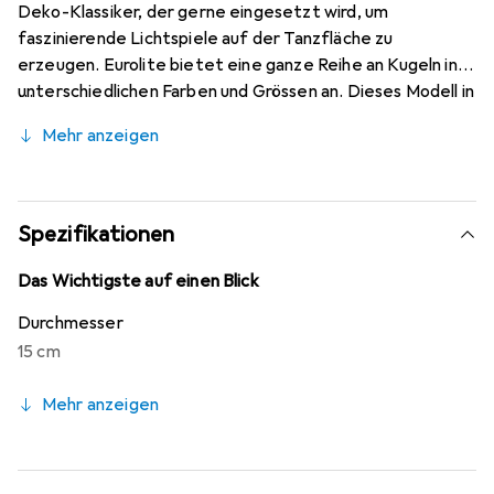
Deko-Klassiker, der gerne eingesetzt wird, um
faszinierende Lichtspiele auf der Tanzfläche zu
erzeugen. Eurolite bietet eine ganze Reihe an Kugeln in
unterschiedlichen Farben und Grössen an. Dieses Modell in
Profiqualität verfügt über einen formstabilen
Mehr anzeigen
Kunststoffkern, hat einen Durchmesser von 15 cm und ist
mit unzähligen kleinen goldfarbenen Spiegeln (10 x 10 mm)
bedeckt. Wahlweise können Sie auch einen Motor
verwenden, damit sich die Kugel automatisch dreht.
Spezifikationen
Passende Motoren sind als Zubehör erhältlich.
Das Wichtigste auf einen Blick
Durchmesser
15 cm
Mehr anzeigen