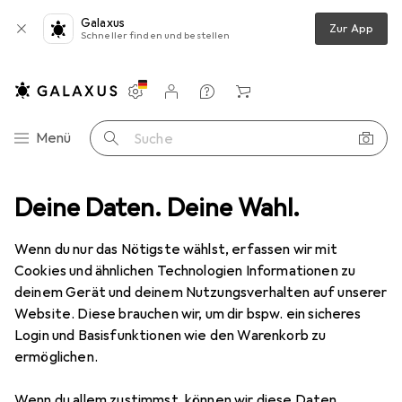
Galaxus
Zur App
Schneller finden und bestellen
Einstellungen
Kundenkonto
Vergleichslisten
Merklisten
Warenkorb
Navigation nach Kategorien
Menü
Suche
Deine Daten. Deine Wahl.
Lichttechnik
Spiegelkugel
Eurolite Spiegelkugel 15cm gold
Wenn du nur das Nötigste wählst, erfassen wir mit
Cookies und ähnlichen Technologien Informationen zu
2 Bilder
deinem Gerät und deinem Nutzungsverhalten auf unserer
Website. Diese brauchen wir, um dir bspw. ein sicheres
EUR
25,65
Login und Basisfunktionen wie den Warenkorb zu
Eurolite
Spiegelkugel 15cm gold
ermöglichen.
15 cm
Wenn du allem zustimmst, können wir diese Daten