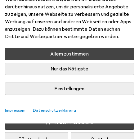
Preis in EUR inkl. MwSt.
darüber hinaus nutzen, um dir personalisierte Angebote
zu zeigen, unsere Webseite zu verbessern und gezielte
Schneller lieferbar
Werbung auf unseren und anderen Webseiten oder Apps
Angebot für
EUR
38,65
anzuzeigen. Dazu können bestimmte Daten auch an
Dritte und Werbepartner weitergegeben werden.
Marke
Bewertungen
Mehr von Eurolite
4
Allem zustimmen
Nur das Nötigste
Zwischen Mi, 19.8. und Sa, 22.8. geliefert
Mehr als 10 Stück an Lager beim Lieferanten
Einstellungen
Benachrichtigen, wenn schneller verfügbar
Lieferort angeben für genaue Lieferzeit
Impressum
Datenschutzerklärung
In den Warenkorb