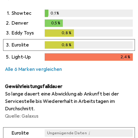
1.
Showtec
0,1
%
0,1
%
2.
Denver
0,5
%
0,5
%
3.
Eddy Toys
0,8
%
0,8
%
3.
Eurolite
0,8
%
0,8
%
5.
Light-Up
2,4
%
2,4
%
Alle 6 Marken vergleichen
Gewährleistungsfalldauer
So lange dauert eine Abwicklung ab Ankunft bei der
Servicestelle bis Wiedererhalt in Arbeitstagen im
Durchschnitt.
Quelle: Galaxus
i
Eurolite
Ungenügende Daten