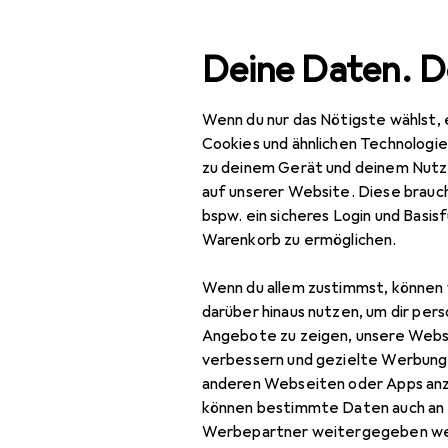
Suche
Deine Daten. D
Wenn du nur das Nötigste wählst, 
Navigation nach Kategorien
Gesamtsortiment
IT + Multimedia
A
Gesamtsortiment
Cookies und ähnlichen Technologi
zu deinem Gerät und deinem Nutz
IT + Multimedia
auf unserer Website. Diese brauch
bspw. ein sicheres Login und Basis
Audio
Warenkorb zu ermöglichen.
Eventtechnik
Wenn du allem zustimmst, können 
Lichttechnik
darüber hinaus nutzen, um dir pers
Angebote zu zeigen, unsere Webs
Lichtsteuerung
verbessern und gezielte Werbung
anderen Webseiten oder Apps an
Lichttechnik
können bestimmte Daten auch an 
Leuchtmittel
Werbepartner weitergegeben we