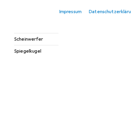
Lichttechnik
Zubehör
Impressum
Datenschutzerklär
Montage
Lichttechnik
Scheinwerfer
Spiegelkugel