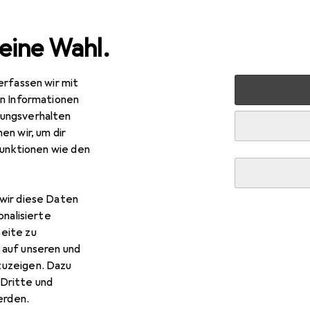
eine Wahl.
erfassen wir mit
udio
Eventtechnik
Lichttechnik
Lichttechnik Zubeh
en Informationen
ungsverhalten
en wir, um dir
funktionen wie den
wir diese Daten
onalisierte
eite zu
 auf unseren und
zuzeigen. Dazu
Dritte und
rden.