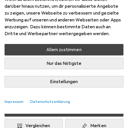
Preis in EUR inkl. MwSt.
darüber hinaus nutzen, um dir personalisierte Angebote
zu zeigen, unsere Webseite zu verbessern und gezielte
Marke
Bewertungen
Werbung auf unseren und anderen Webseiten oder Apps
Mehr von Evolite
anzuzeigen. Dazu können bestimmte Daten auch an
Dritte und Werbepartner weitergegeben werden.
Zwischen Mi, 2.9. und Do, 10.9. geliefert
Allem zustimmen
7 Stück an Lager beim Drittanbieter
Benachrichtigen, wenn schneller verfügbar
Nur das Nötigste
Lieferort angeben für genaue Lieferzeit
Einstellungen
i
Angebot von
TRIKON
IT
Impressum
Datenschutzerklärung
In den Warenkorb
Vergleichen
Merken