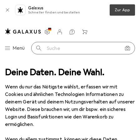
Galaxus
Zur App
Schneller finden und bestellen
Einstellungen
Kundenkonto
Vergleichslisten
Merklisten
Warenkorb
Navigation nach Kategorien
Menü
Suche
k
Deine Daten. Deine Wahl.
Lichttechnik
Lichttechnik Zubehör
Evolite HazeBox 1500
Wenn du nur das Nötigste wählst, erfassen wir mit
Cookies und ähnlichen Technologien Informationen zu
6 Bilder
deinem Gerät und deinem Nutzungsverhalten auf unserer
Website. Diese brauchen wir, um dir bspw. ein sicheres
EUR
610,99
EUR
244,40
/
1l
Login und Basisfunktionen wie den Warenkorb zu
Evolite
HazeBox 1500
ermöglichen.
Nebelmaschine
Wenn du allem zustimmst, können wir diese Daten