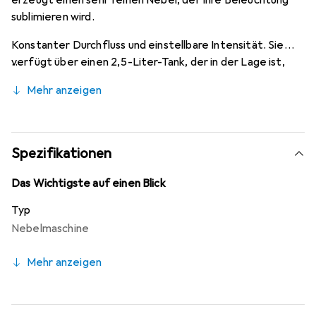
erzeugt einen sehr feinen Nebel, der Ihre Beleuchtung
sublimieren wird.
Konstanter Durchfluss und einstellbare Intensität. Sie
verfügt über einen 2,5-Liter-Tank, der in der Lage ist,
kontinuierlich Nebel zu produzieren, mit einer
Mehr anzeigen
Durchflussrate von 0,1 l/h. Nebelförderung von 150
m3/min. Evolite verwendet eine elektronische
Wärmesensorik, um eine konstante Temperatur zu halten
und lange Aufwärmzeiten zwischen den Düsen zu
Spezifikationen
vermeiden.
Das Wichtigste auf einen Blick
Typ
Nebelmaschine
Mehr anzeigen