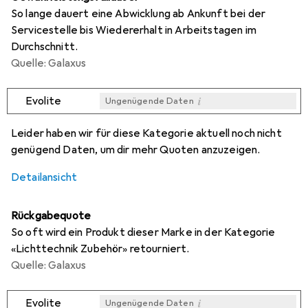
So lange dauert eine Abwicklung ab Ankunft bei der
Servicestelle bis Wiedererhalt in Arbeitstagen im
Durchschnitt.
Quelle: Galaxus
i
Evolite
Ungenügende Daten
i
i
i
Ungenügende Daten
Ungenügende Daten
Ungenügende Daten
Leider haben wir für diese Kategorie aktuell noch nicht
genügend Daten, um dir mehr Quoten anzuzeigen.
Detailansicht
Rückgabequote
So oft wird ein Produkt dieser Marke in der Kategorie
«Lichttechnik Zubehör» retourniert.
Quelle: Galaxus
i
Evolite
Ungenügende Daten