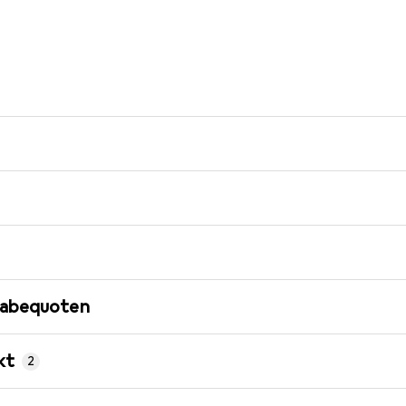
gabequoten
kt
2