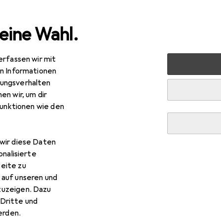
eine Wahl.
erfassen wir mit
timedia
PC Komponenten
Gehäuse
Festplattengehä
en Informationen
ungsverhalten
en wir, um dir
funktionen wie den
wir diese Daten
onalisierte
eite zu
 auf unseren und
zuzeigen. Dazu
Dritte und
rden.