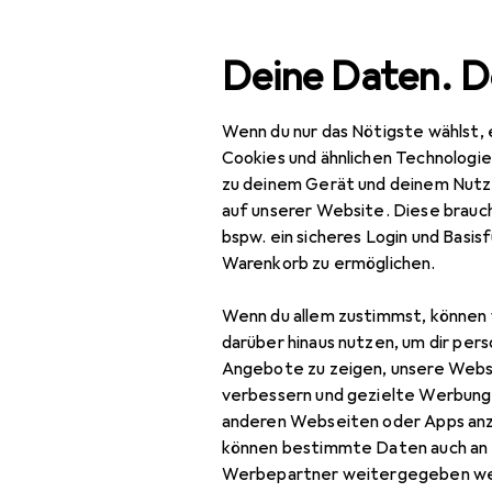
Suche
Deine Daten. D
Wenn du nur das Nötigste wählst, 
Navigation nach Kategorien
Gesamtsortiment
IT + Mul
Gesamtsortiment
Cookies und ähnlichen Technologi
zu deinem Gerät und deinem Nutz
IT + Multimedia
auf unserer Website. Diese brauch
bspw. ein sicheres Login und Basis
PC Komponenten
Warenkorb zu ermöglichen.
Gehäuse
Wenn du allem zustimmst, können 
Case Modding
darüber hinaus nutzen, um dir pers
Angebote zu zeigen, unsere Webs
Festplattengehäuse
verbessern und gezielte Werbung
anderen Webseiten oder Apps an
PC Gehäuse
können bestimmte Daten auch an 
PC Gehäuse
Werbepartner weitergegeben we