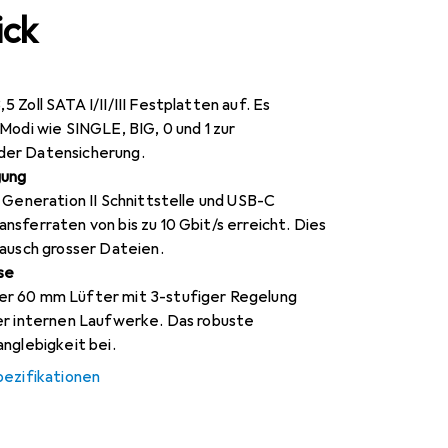
ick
 Zoll SATA I/II/III Festplatten auf. Es
Modi wie SINGLE, BIG, 0 und 1 zur
der Datensicherung.
gung
 Generation II Schnittstelle und USB-C
sferraten von bis zu 10 Gbit/s erreicht. Dies
tausch grosser Dateien.
se
r 60 mm Lüfter mit 3-stufiger Regelung
er internen Laufwerke. Das robuste
nglebigkeit bei.
pezifikationen