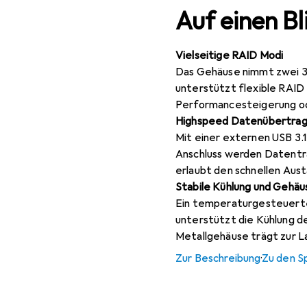
Auf einen Bl
Vielseitige RAID Modi
Das Gehäuse nimmt zwei 3,5
unterstützt flexible RAID 
Performancesteigerung o
Highspeed Datenübertra
Mit einer externen USB 3.1
Anschluss werden Datentran
erlaubt den schnellen Aus
Stabile Kühlung und Gehäu
Ein temperaturgesteuerte
unterstützt die Kühlung d
Metallgehäuse trägt zur La
Zur Beschreibung
·
Zu den S