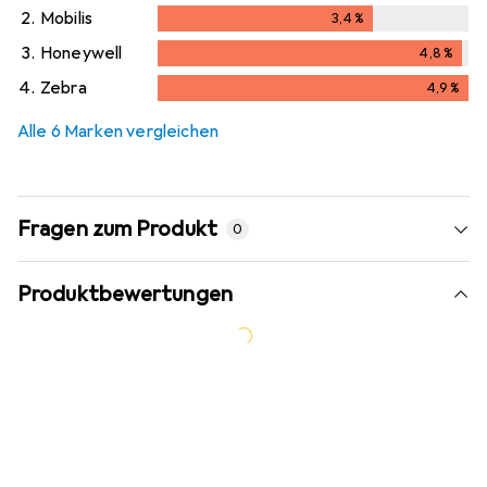
0,8
%
2.
Mobilis
3,4
%
3,4
%
3.
Honeywell
4,8
%
4,8
%
4.
Zebra
4,9
%
4,9
%
Alle 6 Marken vergleichen
Fragen zum Produkt
0
Produktbewertungen