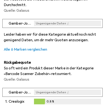
Durchschnitt.
Quelle: Galaxus
i
Gamber-Johnson
Ungenügende Daten
i
i
i
i
Ungenügende Daten
Ungenügende Daten
Ungenügende Daten
Ungenügende Daten
Leider haben wir für diese Kategorie aktuell noch nicht
genügend Daten, um dir mehr Quoten anzuzeigen.
Alle 6 Marken vergleichen
Rückgabequote
So oft wird ein Produkt dieser Marke in der Kategorie
«Barcode Scanner Zubehör» retourniert.
Quelle: Galaxus
i
Gamber-Johnson
Ungenügende Daten
1.
Crealogix
0,8
%