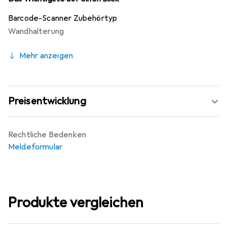
gewerblichen Bereichen. Die einfache Montage und die
Barcode-Scanner Zubehörtyp
Flexibilität in der Anwendung machen ihn zu einer
Wandhalterung
praktischen Lösung für die Organisation und den Zugriff
auf Barcode-Scanner.
Mehr anzeigen
Preisentwicklung
Rechtliche Bedenken
Meldeformular
Produkte vergleichen