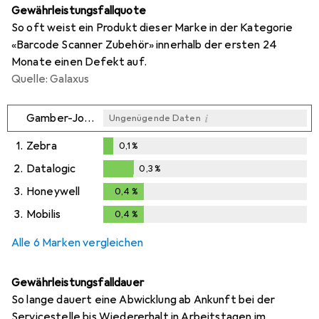
Gewährleistungsfallquote
So oft weist ein Produkt dieser Marke in der Kategorie
«Barcode Scanner Zubehör» innerhalb der ersten 24
Monate einen Defekt auf.
Quelle: Galaxus
i
Gamber-Johnson
Ungenügende Daten
1.
Zebra
0,1
%
0,1
%
2.
Datalogic
0,3
%
0,3
%
3.
Honeywell
0,4
%
0,4
%
3.
Mobilis
0,4
%
0,4
%
Alle 6 Marken vergleichen
Gewährleistungsfalldauer
So lange dauert eine Abwicklung ab Ankunft bei der
Servicestelle bis Wiedererhalt in Arbeitstagen im