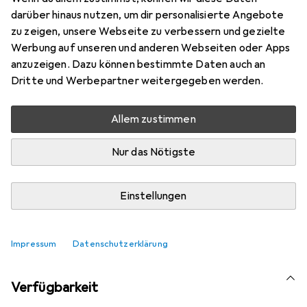
Mehr von Gamber-
darüber hinaus nutzen, um dir personalisierte Angebote
Johnson
zu zeigen, unsere Webseite zu verbessern und gezielte
Werbung auf unseren und anderen Webseiten oder Apps
anzuzeigen. Dazu können bestimmte Daten auch an
Aktuell nicht lieferbar
Dritte und Werbepartner weitergegeben werden.
Benachrichtigen, wenn lieferbar
Allem zustimmen
Vergleichen
Merken
Nur das Nötigste
i
Kostenloser Versand ab 30,–
Einstellungen
Impressum
Datenschutzerklärung
Ähnliche Produkte mit besserer
Verfügbarkeit