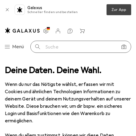
Galaxus
Zur App
Schneller finden und bestellen
Einstellungen
Kundenkonto
Vergleichslisten
Merklisten
Warenkorb
Navigation nach Kategorien
Menü
Suche
Barcode Scanner Zubehör
Deine Daten. Deine Wahl.
Gamber-Johnson Universal Wall Mount
Wenn du nur das Nötigste wählst, erfassen wir mit
Cookies und ähnlichen Technologien Informationen zu
1 Bild
deinem Gerät und deinem Nutzungsverhalten auf unserer
Gamber-Johnson
Universal Wall
Website. Diese brauchen wir, um dir bspw. ein sicheres
Mount
Login und Basisfunktionen wie den Warenkorb zu
ermöglichen.
Marke
Bewertungen
Wenn du allem zustimmst, können wir diese Daten