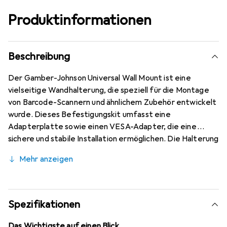
Produktinformationen
Beschreibung
Der Gamber-Johnson Universal Wall Mount ist eine
vielseitige Wandhalterung, die speziell für die Montage
von Barcode-Scannern und ähnlichem Zubehör entwickelt
wurde. Dieses Befestigungskit umfasst eine
Adapterplatte sowie einen VESA-Adapter, die eine
sichere und stabile Installation ermöglichen. Die Halterung
ist aus robustem Stahl gefertigt und mit einer schwarzen
Mehr anzeigen
Pulverbeschichtung versehen, die nicht nur für eine
ansprechende Optik sorgt, sondern auch zusätzlichen
Schutz bietet. Mit kompakten Abmessungen und einem
durchdachten Design ist dieser Universaladapter ideal für
Spezifikationen
den Einsatz in verschiedenen Umgebungen, sei es im
Einzelhandel, in Lagerräumen oder in anderen
Das Wichtigste auf einen Blick