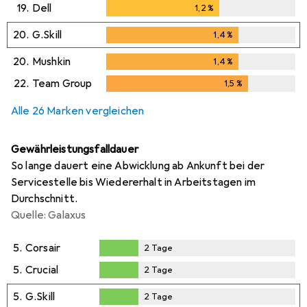
19.
Dell
1,2
%
1,2
%
20.
G.Skill
1,4
%
1,4
%
20.
Mushkin
1,4
%
1,4
%
22.
Team Group
1,5
%
1,5
%
Alle 26 Marken vergleichen
Gewährleistungsfalldauer
So lange dauert eine Abwicklung ab Ankunft bei der
Servicestelle bis Wiedererhalt in Arbeitstagen im
Durchschnitt.
Quelle: Galaxus
5.
Corsair
2
Tage
2
Tage
5.
Crucial
2
Tage
2
Tage
5.
G.Skill
2
Tage