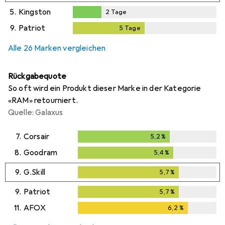
2
Tage
5.
Kingston
2
Tage
2
Tage
9.
Patriot
5
Tage
5
Tage
Alle 26 Marken vergleichen
Rückgabequote
So oft wird ein Produkt dieser Marke in der Kategorie
«RAM» retourniert.
Quelle: Galaxus
7.
Corsair
5,2
%
5,2
%
8.
Goodram
5,4
%
5,4
%
9.
G.Skill
5,7
%
5,7
%
9.
Patriot
5,7
%
5,7
%
11.
AFOX
6,2
%
6,2
%