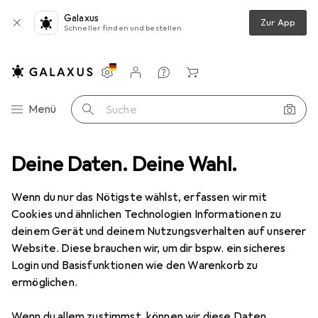
Galaxus
Zur App
Schneller finden und bestellen
Einstellungen
Kundenkonto
Vergleichslisten
Merklisten
Warenkorb
Navigation nach Kategorien
Menü
Suche
edia
Deine Daten. Deine Wahl.
PC Komponenten
RAM
G.Skill Trident Z RGB (for AMD)
Wenn du nur das Nötigste wählst, erfassen wir mit
Cookies und ähnlichen Technologien Informationen zu
15 Bilder
deinem Gerät und deinem Nutzungsverhalten auf unserer
Website. Diese brauchen wir, um dir bspw. ein sicheres
EUR
163,18
Login und Basisfunktionen wie den Warenkorb zu
G.Skill
Trident Z RGB (for AMD)
ermöglichen.
2 x 8GB, 3200 MHz, DDR4-RAM, DIMM
Wenn du allem zustimmst, können wir diese Daten