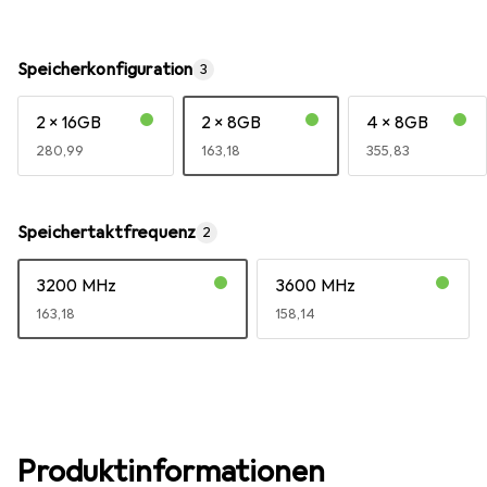
Speicherkonfiguration
3
2 x 16GB
2 x 8GB
4 x 8GB
EUR
280,99
EUR
163,18
EUR
355,83
Speichertaktfrequenz
2
3200 MHz
3600 MHz
EUR
163,18
EUR
158,14
Produktinformationen