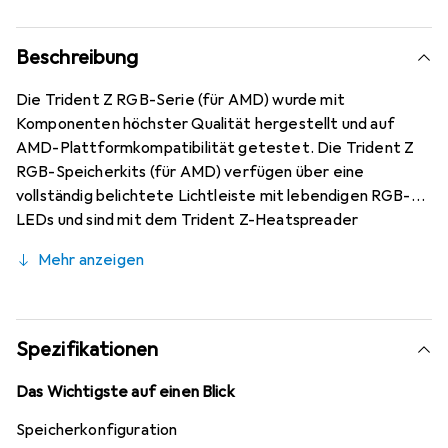
Beschreibung
Die Trident Z RGB-Serie (für AMD) wurde mit
Komponenten höchster Qualität hergestellt und auf
AMD-Plattformkompatibilität getestet. Die Trident Z
RGB-Speicherkits (für AMD) verfügen über eine
vollständig belichtete Lichtleiste mit lebendigen RGB-
LEDs und sind mit dem Trident Z-Heatspreader
kombiniert. Sie kombinieren die lebendigste RGB-
Mehr anzeigen
Beleuchtung mit kompromissloser Leistung für
unterstützte AMD-Builds.Die für die AMD Ryzen -
Plattform optimierte Lebendigkeit und Leistung von
Trident Z RGB wurde jetzt um die AMD-Plattformen
Spezifikationen
erweitert. Suchen Sie einfach nach dem "X" am Ende der
Trident Z RGB-Modellnummern.Das Trident Z RGB
Das Wichtigste auf einen Blick
DDR4-Speicherkit verfügt über eine vollständig
Speicherkonfiguration
belichtete Lichtleiste mit lebendigen RGB-LEDs, die mit