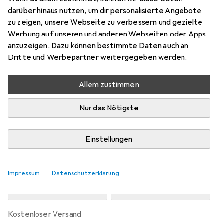
Preis in EUR inkl. MwSt.
darüber hinaus nutzen, um dir personalisierte Angebote
zu zeigen, unsere Webseite zu verbessern und gezielte
Marke
Bewertungen
Werbung auf unseren und anderen Webseiten oder Apps
Mehr von G.Skill
111
anzuzeigen. Dazu können bestimmte Daten auch an
Dritte und Werbepartner weitergegeben werden.
Zwischen Di, 11.8. und Mi, 12.8. geliefert
Allem zustimmen
5 Stück an Lager beim Drittanbieter
Lieferort angeben für genaue Lieferzeit
Nur das Nötigste
i
Angebot von
Future-X
DE
Einstellungen
In den Warenkorb
Impressum
Datenschutzerklärung
Vergleichen
Merken
kostenloser Versand