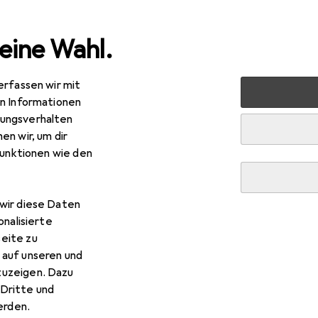
eine Wahl.
erfassen wir mit
 Multimedia
PC Komponenten
RAM
G.Skill Trident Z 
en Informationen
ungsverhalten
en wir, um dir
funktionen wie den
wir diese Daten
onalisierte
eite zu
 auf unseren und
zuzeigen. Dazu
Dritte und
rden.