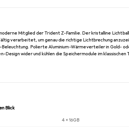
 moderne Mitglied der Trident Z-Familie. Der kristalline Lichtb
ältig verarbeitet, um genau die richtige Lichtbrechung anzuze
-Beleuchtung. Polierte Aluminium-Wärmeverteiler in Gold- ode
n-Design wider und kühlen die Speichermodule im klassischen T
mit 8 steuerbaren RGB-Zonen entwickelt und auf Zuverlässigkei
Motherboards getestet. Es ist der ultimative Hochleistungs-RG
n Blick
4 x 16GB