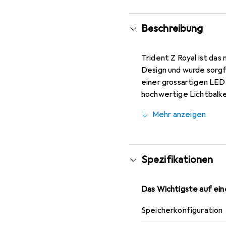
Beschreibung
Trident Z Royal ist das
Design und wurde sorgf
einer grossartigen LED
hochwertige Lichtbalke
Trident Z Royal wurde 
Mehr anzeigen
für eine Vielzahl von 
Spezifikationen
Das Wichtigste auf eine
Speicherkonfiguration