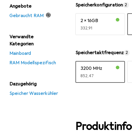
Speicherkonfiguration
2
Angebote
Gebraucht RAM
2 x 16GB
EUR
332,91
Verwandte
Mehr anzeigen
Kategorien
Speichertaktfrequenz
2
Mainboard
RAM Modellspezifisch
3200 MHz
EUR
852,47
Dazugehörig
Mehr anzeigen
Speicher Wasserkühler
Produktinf