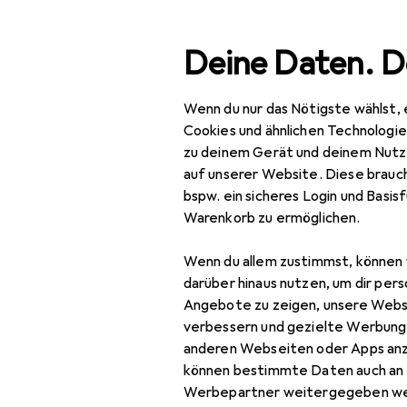
Suche
Deine Daten. D
Wenn du nur das Nötigste wählst, 
Navigation nach Kategorien
Gesamtsortiment
IT +
Gesamtsortiment
Cookies und ähnlichen Technologi
zu deinem Gerät und deinem Nutz
IT + Multimedia
auf unserer Website. Diese brauch
bspw. ein sicheres Login und Basis
PC Komponenten
Warenkorb zu ermöglichen.
Barebone
Wenn du allem zustimmst, können 
Gehäuse
darüber hinaus nutzen, um dir pers
Angebote zu zeigen, unsere Webs
Grafikkarte
verbessern und gezielte Werbung
anderen Webseiten oder Apps an
Luftkühlung
können bestimmte Daten auch an 
Mainboard
Werbepartner weitergegeben we