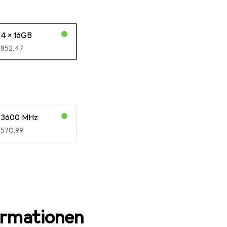
4 x 16GB
EUR
852,47
3600 MHz
EUR
570,99
ormationen