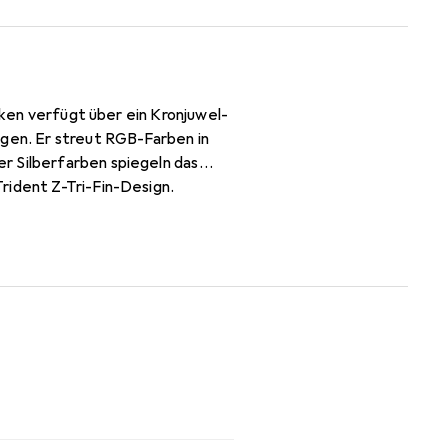
alken verfügt über ein Kronjuwel-
igen. Er streut RGB-Farben in
r Silberfarben spiegeln das
rident Z-Tri-Fin-Design.
t, Kompatibilität und Leistung
B-Speicher.