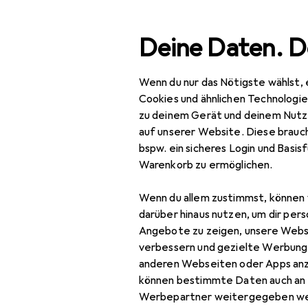
Suche
Deine Daten. D
Wenn du nur das Nötigste wählst, 
Navigation nach Kategorien
Gesamtsortiment
IT +
Gesamtsortiment
Cookies und ähnlichen Technologi
zu deinem Gerät und deinem Nutz
IT + Multimedia
auf unserer Website. Diese brauch
bspw. ein sicheres Login und Basis
PC Komponenten
Warenkorb zu ermöglichen.
Barebone
Wenn du allem zustimmst, können 
Gehäuse
darüber hinaus nutzen, um dir pers
Angebote zu zeigen, unsere Webs
Grafikkarte
verbessern und gezielte Werbung
anderen Webseiten oder Apps an
Luftkühlung
können bestimmte Daten auch an 
Mainboard
Werbepartner weitergegeben we