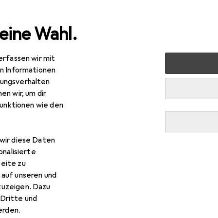
eine Wahl.
erfassen wir mit
 Multimedia
PC Komponenten
RAM
G.Skill Value
en Informationen
ungsverhalten
en wir, um dir
funktionen wie den
wir diese Daten
onalisierte
eite zu
 auf unseren und
zuzeigen. Dazu
Dritte und
rden.