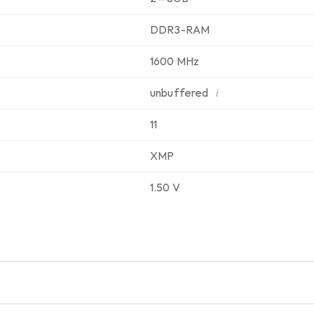
DDR3-RAM
1600 MHz
i
unbuffered
11
XMP
1.50 V