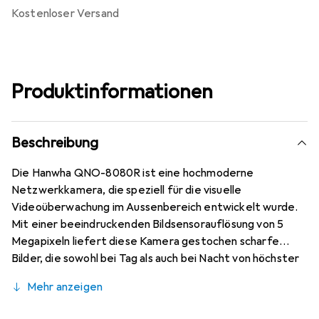
kostenloser Versand
Produktinformationen
Beschreibung
Die Hanwha QNO-8080R ist eine hochmoderne
Netzwerkkamera, die speziell für die visuelle
Videoüberwachung im Aussenbereich entwickelt wurde.
Mit einer beeindruckenden Bildsensorauflösung von 5
Megapixeln liefert diese Kamera gestochen scharfe
Bilder, die sowohl bei Tag als auch bei Nacht von höchster
Qualität sind. Dank der integrierten IR-Cut-Filter und IR-
Mehr anzeigen
LEDs ermöglicht die Kamera eine zuverlässige
Nachtsichtfunktion, die eine klare Sicht auch bei