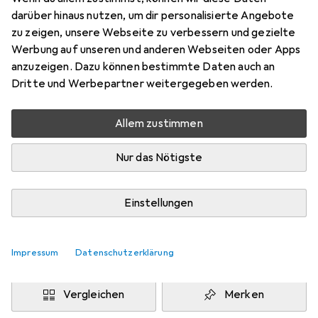
2592 x 1944 Pixels
darüber hinaus nutzen, um dir personalisierte Angebote
Preis in EUR inkl. MwSt.
zu zeigen, unsere Webseite zu verbessern und gezielte
Werbung auf unseren und anderen Webseiten oder Apps
Marke
Bewertungen
anzuzeigen. Dazu können bestimmte Daten auch an
Mehr von Hanwha
Dritte und Werbepartner weitergegeben werden.
Allem zustimmen
Zwischen Do, 13.8. und Mo, 17.8. geliefert
Mehr als 10 Stück an Lager beim Drittanbieter
Nur das Nötigste
Lieferort angeben für genaue Lieferzeit
i
Angebot von
Einstellungen
StockNet Connect
FR
Impressum
Datenschutzerklärung
In den Warenkorb
Vergleichen
Merken