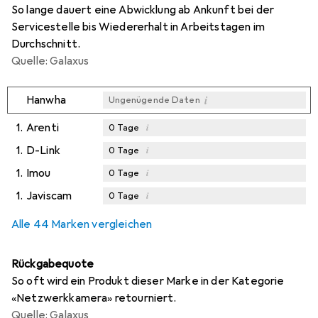
So lange dauert eine Abwicklung ab Ankunft bei der
Servicestelle bis Wiedererhalt in Arbeitstagen im
Durchschnitt.
Quelle: Galaxus
i
Hanwha
Ungenügende Daten
1.
Arenti
i
0
Tage
1.
D-Link
i
0
Tage
1.
Imou
i
0
Tage
1.
Javiscam
i
0
Tage
Alle 44 Marken vergleichen
Rückgabequote
So oft wird ein Produkt dieser Marke in der Kategorie
«Netzwerkkamera» retourniert.
Quelle: Galaxus