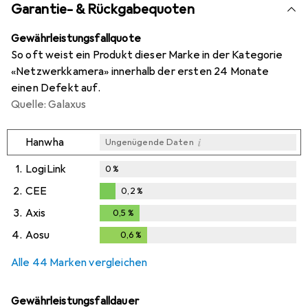
Garantie- & Rückgabequoten
Gewährleistungsfallquote
So oft weist ein Produkt dieser Marke in der Kategorie
«Netzwerkkamera» innerhalb der ersten 24 Monate
einen Defekt auf.
Quelle: Galaxus
i
Hanwha
Ungenügende Daten
1.
LogiLink
0
%
2.
CEE
0,2
%
0,2
%
3.
Axis
0,5
%
0,5
%
4.
Aosu
0,6
%
0,6
%
Alle 44 Marken vergleichen
Gewährleistungsfalldauer