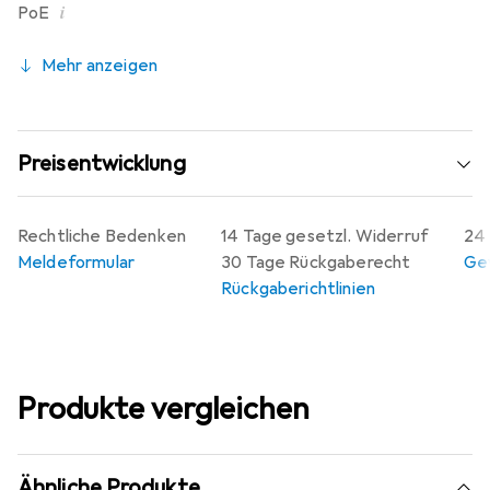
i
PoE
Mehr anzeigen
Preisentwicklung
Rechtliche Bedenken
14 Tage gesetzl. Widerruf
24 
Meldeformular
30 Tage Rückgaberecht
Gew
Rückgaberichtlinien
Produkte vergleichen
Ähnliche Produkte