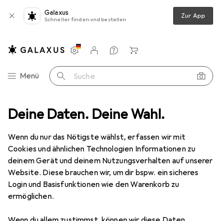
Galaxus
Zur App
Schneller finden und bestellen
Einstellungen
Kundenkonto
Vergleichslisten
Merklisten
Warenkorb
Navigation nach Kategorien
Menü
Suche
werk
Deine Daten. Deine Wahl.
Netzwerkkamera
Hanwha Netzwerkkamera QNO-8080R
Wenn du nur das Nötigste wählst, erfassen wir mit
Cookies und ähnlichen Technologien Informationen zu
5 Bilder
deinem Gerät und deinem Nutzungsverhalten auf unserer
Website. Diese brauchen wir, um dir bspw. ein sicheres
EUR
482,66
Login und Basisfunktionen wie den Warenkorb zu
Hanwha
Netzwerkkamera QNO-
ermöglichen.
8080R
Wenn du allem zustimmst, können wir diese Daten