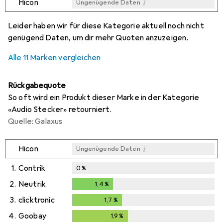
i
Hicon
Ungenügende Daten
i
i
i
i
Ungenügende Daten
Ungenügende Daten
Ungenügende Daten
Ungenügende Daten
Leider haben wir für diese Kategorie aktuell noch nicht
genügend Daten, um dir mehr Quoten anzuzeigen.
Alle 11 Marken vergleichen
Rückgabequote
So oft wird ein Produkt dieser Marke in der Kategorie
«Audio Stecker» retourniert.
Quelle: Galaxus
i
Hicon
Ungenügende Daten
1.
Contrik
0
%
2.
Neutrik
1,4
%
1,4
%
3.
clicktronic
1,7
%
1,7
%
4.
Goobay
1,9
%
1,9
%