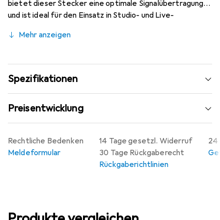
bietet dieser Stecker eine optimale Signalübertragung
und ist ideal für den Einsatz in Studio- und Live-
Umgebungen. Der Stecker ist sowohl in Schwarz als auch
Mehr anzeigen
in Silber erhältlich, was ihm ein ansprechendes und
modernes Design verleiht. Die Verwendung von
hochwertigen Materialien sorgt für Langlebigkeit und
eine hohe Widerstandsfähigkeit gegen Abnutzung. Der
Spezifikationen
Hicon HI-X3CM-V ist einfach zu handhaben und
ermöglicht eine schnelle und sichere Verbindung, was ihn
Preisentwicklung
zu einer ausgezeichneten Wahl für Audioprofis und -
enthusiasten macht.
Rechtliche Bedenken
14 Tage gesetzl. Widerruf
24 
Meldeformular
30 Tage Rückgaberecht
Gew
Rückgaberichtlinien
Produkte vergleichen