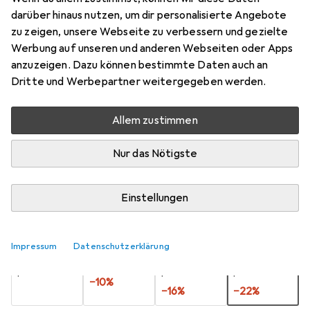
darüber hinaus nutzen, um dir personalisierte Angebote
Preis in EUR inkl. MwSt.
zu zeigen, unsere Webseite zu verbessern und gezielte
Werbung auf unseren und anderen Webseiten oder Apps
Schneller lieferbar
anzuzeigen. Dazu können bestimmte Daten auch an
Angebot für
EUR
22,01
Dritte und Werbepartner weitergegeben werden.
Marke
Bewertungen
Allem zustimmen
Mehr von Hicon
1
Nur das Nötigste
Zwischen Fr, 14.8. und Di, 18.8. geliefert
Mehr als 10 Stück an Lager beim Lieferanten
Einstellungen
Lieferort angeben für genaue Lieferzeit
Impressum
Datenschutzerklärung
1 Stück
2 Stück
3 Stück
4 Stück
EUR
5,70
EUR
5,14
pro Stück
EUR
4,81
EUR
4,45
pro Stück
pro Stück
pro Stück
−
10
%
−
16
%
−
22
%