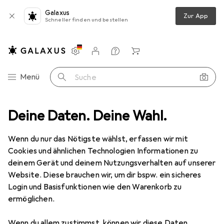
Galaxus
Zur App
Schneller finden und bestellen
Einstellungen
Kundenkonto
Vergleichslisten
Merklisten
Warenkorb
Navigation nach Kategorien
Menü
Suche
Tonstudio
Deine Daten. Deine Wahl.
Audio Stecker
Hicon XLR Stecker 3pol HI-X3CM-V
Wenn du nur das Nötigste wählst, erfassen wir mit
Cookies und ähnlichen Technologien Informationen zu
2 Bilder
deinem Gerät und deinem Nutzungsverhalten auf unserer
Website. Diese brauchen wir, um dir bspw. ein sicheres
MENGENRABATT
Login und Basisfunktionen wie den Warenkorb zu
ermöglichen.
EUR
4,45
Spare
EUR
5,–
Hicon
XLR Stecker 3pol HI-X3CM-V
Wenn du allem zustimmst, können wir diese Daten