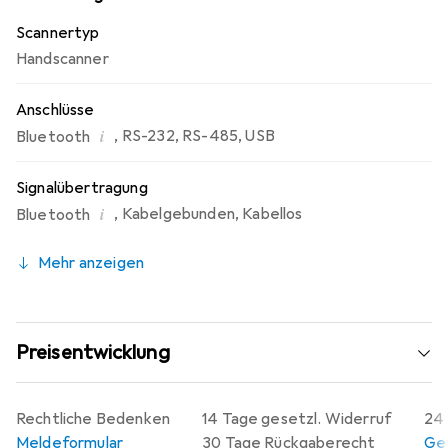
Scanner leicht und handlich, was die Bedienung über
Scannertyp
längere Zeiträume hinweg erleichtert. Die Lithium-Ionen-
Handscanner
Batterie mit einer Kapazität von 2400 mAh
gewährleistet eine Akkulaufzeit von bis zu 4,5 Stunden,
Anschlüsse
sodass der Scanner auch in anspruchsvollen Umgebungen
zuverlässig eingesetzt werden kann.
i
,
RS-232
,
RS-485
,
USB
Bluetooth
Signalübertragung
i
,
Kabelgebunden
,
Kabellos
Bluetooth
Mehr anzeigen
Preisentwicklung
Rechtliche Bedenken
14 Tage gesetzl. Widerruf
24 
Meldeformular
30 Tage Rückgaberecht
Gew