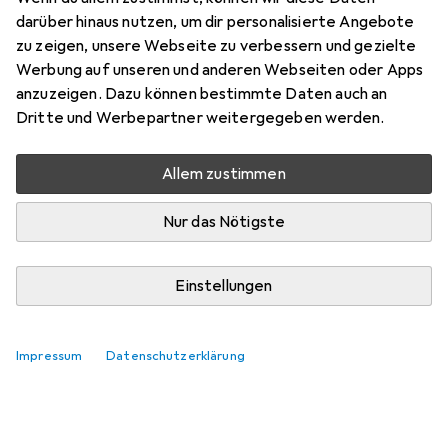
Preis in EUR inkl. MwSt.
darüber hinaus nutzen, um dir personalisierte Angebote
zu zeigen, unsere Webseite zu verbessern und gezielte
Bewertungen
Werbung auf unseren und anderen Webseiten oder Apps
1
anzuzeigen. Dazu können bestimmte Daten auch an
Dritte und Werbepartner weitergegeben werden.
Zwischen Di, 11.8. und Do, 13.8. geliefert
Allem zustimmen
Nur 4 Stück an Lager beim Lieferanten
Lieferort angeben für genaue Lieferzeit
Nur das Nötigste
In den Warenkorb
Einstellungen
Vergleichen
Merken
Impressum
Datenschutzerklärung
kostenloser Versand