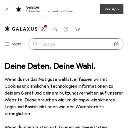
Galaxus
Zur App
Schneller finden und bestellen
Einstellungen
Kundenkonto
Vergleichslisten
Merklisten
Warenkorb
Navigation nach Kategorien
Menü
Suche
ner
Deine Daten. Deine Wahl.
Scannen
Barcode Scanner
Honeywell 1952g-BF USB Kit
Wenn du nur das Nötigste wählst, erfassen wir mit
Cookies und ähnlichen Technologien Informationen zu
2 Bilder
deinem Gerät und deinem Nutzungsverhalten auf unserer
Website. Diese brauchen wir, um dir bspw. ein sicheres
EUR
437,01
Login und Basisfunktionen wie den Warenkorb zu
Honeywell
1952g-BF USB Kit
ermöglichen.
1D-Barcodes, 2D-Barcodes
Wenn du allem zustimmst, können wir diese Daten