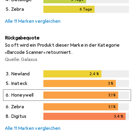
5.
Zebra
6
Tage
6
Tage
Alle 11 Marken vergleichen
Rückgabequote
So oft wird ein Produkt dieser Marke in der Kategorie
«Barcode Scanner» retourniert.
Quelle: Galaxus
3.
Newland
2,4
%
2,4
%
5.
Inateck
3
%
3
%
6.
Honeywell
3,1
%
3,1
%
6.
Zebra
3,1
%
3,1
%
8.
Digitus
3,4
%
3,4
%
Alle 11 Marken vergleichen