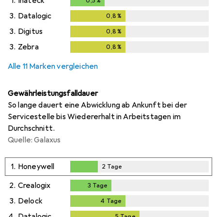
1.
Inateck
0,5
%
0,5
%
3.
Datalogic
0,8
%
0,8
%
3.
Digitus
0,8
%
0,8
%
3.
Zebra
0,8
%
0,8
%
Alle 11 Marken vergleichen
Gewährleistungsfalldauer
So lange dauert eine Abwicklung ab Ankunft bei der
Servicestelle bis Wiedererhalt in Arbeitstagen im
Durchschnitt.
Quelle: Galaxus
1.
Honeywell
2
Tage
2
Tage
2.
Crealogix
3
Tage
3
Tage
3.
Delock
4
Tage
4
Tage
4.
Datalogic
5
Tage
5
Tage