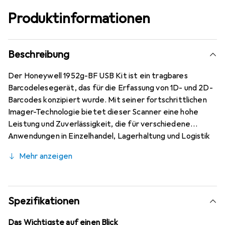
Produktinformationen
Beschreibung
Der Honeywell 1952g-BF USB Kit ist ein tragbares
Barcodelesegerät, das für die Erfassung von 1D- und 2D-
Barcodes konzipiert wurde. Mit seiner fortschrittlichen
Imager-Technologie bietet dieser Scanner eine hohe
Leistung und Zuverlässigkeit, die für verschiedene
Anwendungen in Einzelhandel, Lagerhaltung und Logistik
geeignet ist. Das Gerät unterstützt sowohl
Mehr anzeigen
kabelgebundene als auch kabellose
Übertragungsmethoden, was eine flexible Nutzung
ermöglicht. Die Bluetooth-Technologie sorgt für eine
kabellose Reichweite von bis zu 10 Metern, während die
Spezifikationen
IP41-Schutzart das Gerät vor Staub und Spritzwasser
schützt. Mit einem Gewicht von nur 220 Gramm ist der
Das Wichtigste auf einen Blick