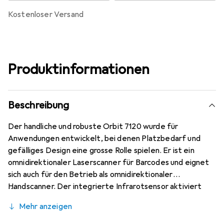
kostenloser Versand
Produktinformationen
Beschreibung
Der handliche und robuste Orbit 7120 wurde für
Anwendungen entwickelt, bei denen Platzbedarf und
gefälliges Design eine grosse Rolle spielen. Er ist ein
omnidirektionaler Laserscanner für Barcodes und eignet
sich auch für den Betrieb als omnidirektionaler
Handscanner. Der integrierte Infrarotsensor aktiviert
den Scanner automatisch, wenn ein Barcode in den
Mehr anzeigen
Scanbereich gehalten wird. Die hohe Scanrate von 1.120
Scans pro Sekunde und die ausgeklügelte Bauform sind nur