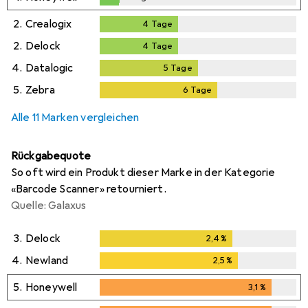
1
Tag
2.
Crealogix
4
Tage
4
Tage
2.
Delock
4
Tage
4
Tage
4.
Datalogic
5
Tage
5
Tage
5.
Zebra
6
Tage
6
Tage
Alle 11 Marken vergleichen
Rückgabequote
So oft wird ein Produkt dieser Marke in der Kategorie
«Barcode Scanner» retourniert.
Quelle: Galaxus
3.
Delock
2,4
%
2,4
%
4.
Newland
2,5
%
2,5
%
5.
Honeywell
3,1
%
3,1
%