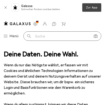
Galaxus
Zur App
Schneller finden und bestellen
Einstellungen
Kundenkonto
Vergleichslisten
Merklisten
Warenkorb
Navigation nach Kategorien
Menü
Suche
n
Deine Daten. Deine Wahl.
Barcode Scanner
Honeywell Orbit 7120 LASER-SCANNER KIT
Wenn du nur das Nötigste wählst, erfassen wir mit
Cookies und ähnlichen Technologien Informationen zu
5 Bilder
deinem Gerät und deinem Nutzungsverhalten auf unserer
Website. Diese brauchen wir, um dir bspw. ein sicheres
EUR
154,96
Login und Basisfunktionen wie den Warenkorb zu
Honeywell
Orbit 7120 LASER-
ermöglichen.
SCANNER KIT
Wenn du allem zustimmst, können wir diese Daten