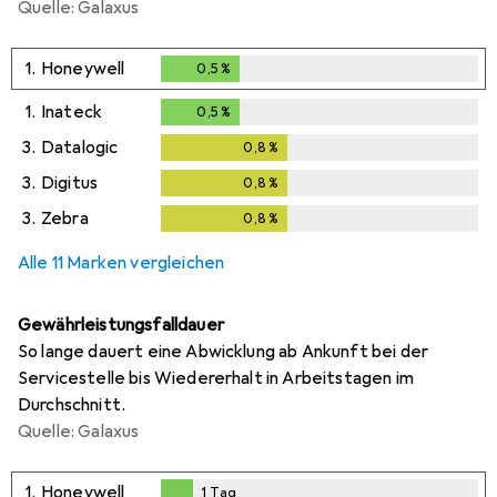
Quelle: Galaxus
1.
Honeywell
0,5
%
0,5
%
1.
Inateck
0,5
%
0,5
%
3.
Datalogic
0,8
%
0,8
%
3.
Digitus
0,8
%
0,8
%
3.
Zebra
0,8
%
0,8
%
Alle 11 Marken vergleichen
Gewährleistungsfalldauer
So lange dauert eine Abwicklung ab Ankunft bei der
Servicestelle bis Wiedererhalt in Arbeitstagen im
Durchschnitt.
Quelle: Galaxus
1.
Honeywell
1
Tag