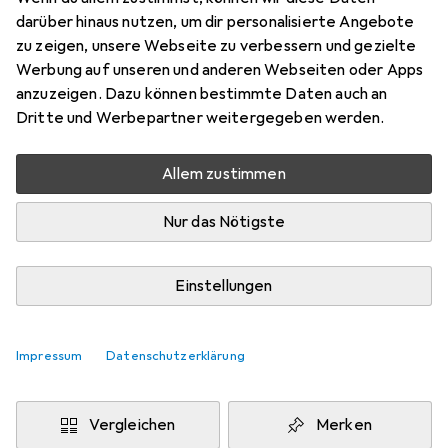
1D-Barcodes
darüber hinaus nutzen, um dir personalisierte Angebote
Preis in EUR inkl. MwSt.
zu zeigen, unsere Webseite zu verbessern und gezielte
Werbung auf unseren und anderen Webseiten oder Apps
Schneller lieferbar
anzuzeigen. Dazu können bestimmte Daten auch an
Angebot für
EUR
187,51
Dritte und Werbepartner weitergegeben werden.
Bewertungen
Allem zustimmen
1
Nur das Nötigste
Zwischen Fr, 7.8. und Di, 11.8. geliefert
6 Stück an Lager beim Lieferanten
Einstellungen
Lieferort angeben für genaue Lieferzeit
Impressum
Datenschutzerklärung
In den Warenkorb
Vergleichen
Merken