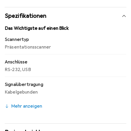
zwei von vielen Eigenschaften, die den Orbit 7120 zum
idealen Scanner für Kassensysteme im Handel machen.
Spezifikationen
Das Wichtigste auf einen Blick
Scannertyp
Präsentationsscanner
Anschlüsse
RS-232
,
USB
Signalübertragung
Kabelgebunden
Mehr anzeigen