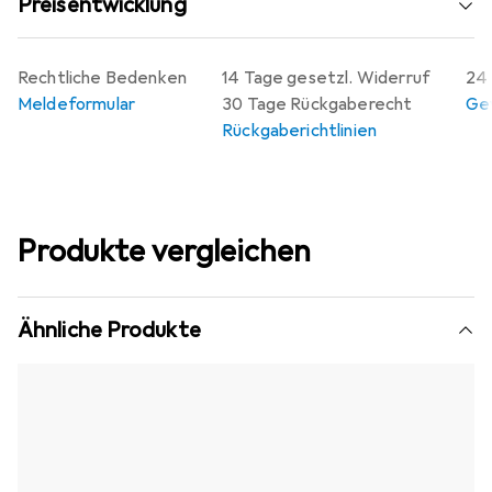
Preisentwicklung
Rechtliche Bedenken
14 Tage gesetzl. Widerruf
24 
Meldeformular
30 Tage Rückgaberecht
Gew
Rückgaberichtlinien
Produkte vergleichen
Ähnliche Produkte