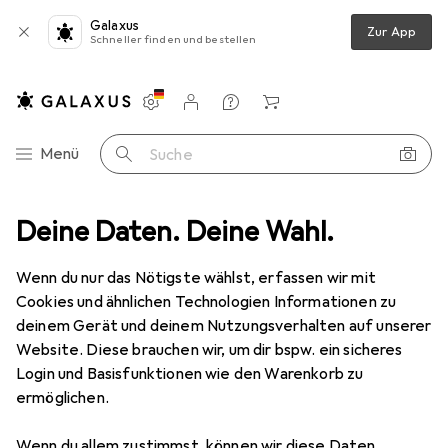
Galaxus
Zur App
Schneller finden und bestellen
Einstellungen
Kundenkonto
Vergleichslisten
Merklisten
Warenkorb
Navigation nach Kategorien
Menü
Suche
ia
Deine Daten. Deine Wahl.
PC Komponenten
Optisches Laufwerk
HPE P06309-B21
Wenn du nur das Nötigste wählst, erfassen wir mit
Cookies und ähnlichen Technologien Informationen zu
2 Bilder
deinem Gerät und deinem Nutzungsverhalten auf unserer
Website. Diese brauchen wir, um dir bspw. ein sicheres
EUR
72,28
Login und Basisfunktionen wie den Warenkorb zu
HPE
P06309-B21
ermöglichen.
Preis in EUR inkl. MwSt.
Wenn du allem zustimmst, können wir diese Daten