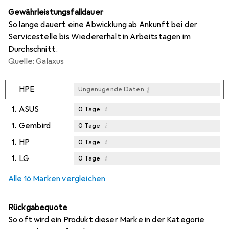
Gewährleistungsfalldauer
So lange dauert eine Abwicklung ab Ankunft bei der
Servicestelle bis Wiedererhalt in Arbeitstagen im
Durchschnitt.
Quelle: Galaxus
i
HPE
Ungenügende Daten
1.
ASUS
i
0
Tage
1.
Gembird
i
0
Tage
1.
HP
i
0
Tage
1.
LG
i
0
Tage
Alle 16 Marken vergleichen
Rückgabequote
So oft wird ein Produkt dieser Marke in der Kategorie