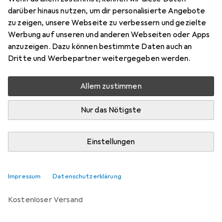
darüber hinaus nutzen, um dir personalisierte Angebote
Marke
Bewertungen
zu zeigen, unsere Webseite zu verbessern und gezielte
Mehr von HPE
Werbung auf unseren und anderen Webseiten oder Apps
anzuzeigen. Dazu können bestimmte Daten auch an
Dritte und Werbepartner weitergegeben werden.
Zwischen Fr, 4.9. und Di, 15.9. geliefert
Nur 1 Stück an Lager beim Lieferanten
Allem zustimmen
Benachrichtigen, wenn schneller verfügbar
Nur das Nötigste
Lieferort angeben für genaue Lieferzeit
Einstellungen
In den Warenkorb
Vergleichen
Merken
Impressum
Datenschutzerklärung
kostenloser Versand