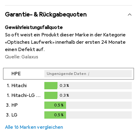
Garantie- & Rückgabequoten
Gewährleistungsfallquote
So oft weist ein Produkt dieser Marke in der Kategorie
«Optisches Laufwerk» innerhalb der ersten 24 Monate
einen Defekt auf.
Quelle: Galaxus
i
HPE
Ungenügende Daten
1.
Hitachi
0,3
%
0,3
%
1.
Hitachi-LG Data Storage
0,3
%
0,3
%
3.
HP
0,5
%
0,5
%
3.
LG
0,5
%
0,5
%
Alle 16 Marken vergleichen