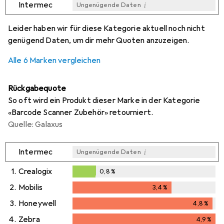
i
Intermec
Ungenügende Daten
i
i
i
i
Ungenügende Daten
Ungenügende Daten
Ungenügende Daten
Ungenügende Daten
Leider haben wir für diese Kategorie aktuell noch nicht
genügend Daten, um dir mehr Quoten anzuzeigen.
Alle 6 Marken vergleichen
Rückgabequote
So oft wird ein Produkt dieser Marke in der Kategorie
«Barcode Scanner Zubehör» retourniert.
Quelle: Galaxus
i
Intermec
Ungenügende Daten
1.
Crealogix
0,8
%
0,8
%
2.
Mobilis
3,4
%
3,4
%
3.
Honeywell
4,8
%
4,8
%
4.
Zebra
4,9
%