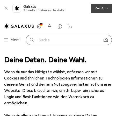
Galaxus
Zur App
Schneller finden und bestellen
Einstellungen
Kundenkonto
Vergleichslisten
Merklisten
Warenkorb
Navigation nach Kategorien
Menü
Suche
annen
Deine Daten. Deine Wahl.
Barcode Scanner Zubehör
Intermec Ac USB Cable Itself
Wenn du nur das Nötigste wählst, erfassen wir mit
Cookies und ähnlichen Technologien Informationen zu
4 Bilder
deinem Gerät und deinem Nutzungsverhalten auf unserer
Intermec
Ac USB Cable Itself
Website. Diese brauchen wir, um dir bspw. ein sicheres
Login und Basisfunktionen wie den Warenkorb zu
ermöglichen.
Marke
Bewertungen
Mehr von Intermec
Wenn du allem zustimmst, können wir diese Daten