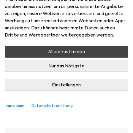
darüber hinaus nutzen, um dir personalisierte Angebote
zu zeigen, unsere Webseite zu verbessern und gezielte
Aktuell nicht lieferbar
Werbung auf unseren und anderen Webseiten oder Apps
anzuzeigen. Dazu können bestimmte Daten auch an
Benachrichtigen, wenn lieferbar
Dritte und Werbepartner weitergegeben werden.
Allem zustimmen
Vergleichen
Merken
Nur das Nötigste
i
Kostenloser Versand ab 30,–
Einstellungen
Ähnliche Produkte mit besserer
Impressum
Datenschutzerklärung
Verfügbarkeit