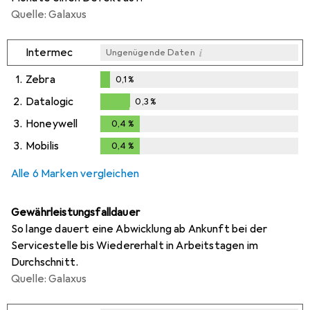
Quelle: Galaxus
i
Intermec
Ungenügende Daten
1.
Zebra
0,1
%
0,1
%
2.
Datalogic
0,3
%
0,3
%
3.
Honeywell
0,4
%
0,4
%
3.
Mobilis
0,4
%
0,4
%
Alle 6 Marken vergleichen
Gewährleistungsfalldauer
So lange dauert eine Abwicklung ab Ankunft bei der
Servicestelle bis Wiedererhalt in Arbeitstagen im
Durchschnitt.
Quelle: Galaxus