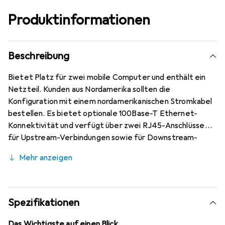
Produktinformationen
Beschreibung
Bietet Platz für zwei mobile Computer und enthält ein
Netzteil. Kunden aus Nordamerika sollten die
Konfiguration mit einem nordamerikanischen Stromkabel
bestellen. Es bietet optionale 100Base-T Ethernet-
Konnektivität und verfügt über zwei RJ45-Anschlüsse
für Upstream-Verbindungen sowie für Downstream-
Daisy-Chain-Verbindungen von bis zu 10 Docks. Es lädt
Mehr anzeigen
mobile Computer in weniger als 4 Stunden (typisch) und
bis zu 6 Stunden für vollständig entladene Batterien auf.
Spezifikationen
Das Wichtigste auf einen Blick