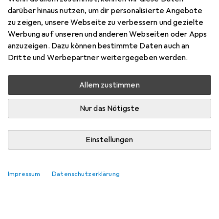
Preis in EUR inkl. MwSt.
darüber hinaus nutzen, um dir personalisierte Angebote
zu zeigen, unsere Webseite zu verbessern und gezielte
Marke
Bewertungen
Werbung auf unseren und anderen Webseiten oder Apps
Mehr von Intermec
anzuzeigen. Dazu können bestimmte Daten auch an
Dritte und Werbepartner weitergegeben werden.
Zwischen Mo, 10.8. und Mi, 12.8. geliefert
Allem zustimmen
Nur 1 Stück an Lager beim Lieferanten
Lieferort angeben für genaue Lieferzeit
Nur das Nötigste
In den Warenkorb
Einstellungen
Vergleichen
Merken
Impressum
Datenschutzerklärung
kostenloser Versand