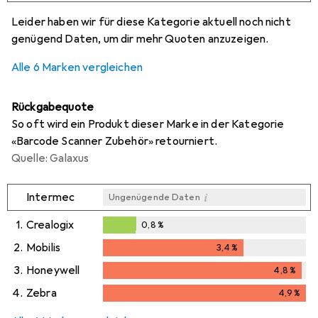
i
i
i
i
Ungenügende Daten
Ungenügende Daten
Ungenügende Daten
Ungenügende Daten
Leider haben wir für diese Kategorie aktuell noch nicht
genügend Daten, um dir mehr Quoten anzuzeigen.
Alle 6 Marken vergleichen
Rückgabequote
So oft wird ein Produkt dieser Marke in der Kategorie
«Barcode Scanner Zubehör» retourniert.
Quelle: Galaxus
i
Intermec
Ungenügende Daten
1.
Crealogix
0,8
%
0,8
%
2.
Mobilis
3,4
%
3,4
%
3.
Honeywell
4,8
%
4,8
%
4.
Zebra
4,9
%
4,9
%