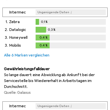
i
Intermec
Ungenügende Daten
1.
Zebra
0,1
%
0,1
%
2.
Datalogic
0,3
%
0,3
%
3.
Honeywell
0,4
%
0,4
%
3.
Mobilis
0,4
%
0,4
%
Alle 6 Marken vergleichen
Gewährleistungsfalldauer
So lange dauert eine Abwicklung ab Ankunft bei der
Servicestelle bis Wiedererhalt in Arbeitstagen im
Durchschnitt.
Quelle: Galaxus
i
Intermec
Ungenügende Daten