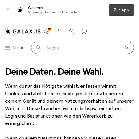
Galaxus
Zur App
Schneller finden und bestellen
Einstellungen
Kundenkonto
Vergleichslisten
Merklisten
Warenkorb
Navigation nach Kategorien
Menü
Suche
Barcode Scanner Zubehör
Deine Daten. Deine Wahl.
Intermec Chg Comp Ck7x No Pwr CD Eu
Wenn du nur das Nötigste wählst, erfassen wir mit
Cookies und ähnlichen Technologien Informationen zu
2 Bilder
deinem Gerät und deinem Nutzungsverhalten auf unserer
Website. Diese brauchen wir, um dir bspw. ein sicheres
EUR
559,–
Login und Basisfunktionen wie den Warenkorb zu
Intermec
Chg Comp Ck7x No Pwr CD
ermöglichen.
Eu
Wenn du allem zustimmst, können wir diese Daten