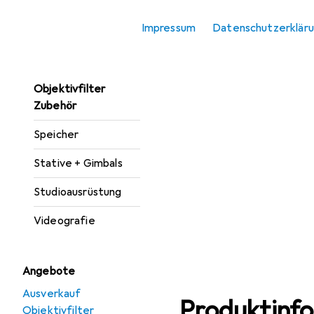
Kamera
Impressum
Datenschutzerklär
Kamera Zubehör
Objektive + Filter
Objektivfilter
Zubehör
Speicher
Stative + Gimbals
Studioausrüstung
Videografie
Angebote
Ausverkauf
Produktinf
Objektivfilter