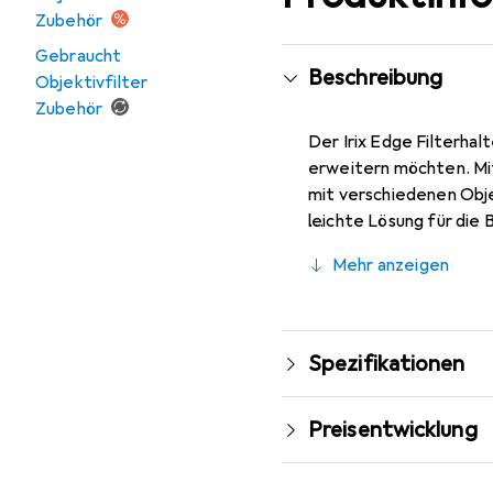
Zubehör
Gebraucht
Beschreibung
Objektivfilter
Zubehör
Der Irix Edge Filterhal
erweitern möchten. Mit
mit verschiedenen Objek
leichte Lösung für die
einfache Handhabung und
Mehr anzeigen
einem Gewicht von nur 7
Aufnahmen eine zuverläss
fotografischen Möglich
Spezifikationen
Preisentwicklung