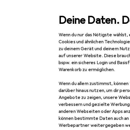
Suche
Deine Daten. D
Wenn du nur das Nötigste wählst, 
Navigation nach Kategorien
Gesamtsortiment
IT +
Gesamtsortiment
Cookies und ähnlichen Technologi
zu deinem Gerät und deinem Nutz
IT + Multimedia
auf unserer Website. Diese brauch
bspw. ein sicheres Login und Basis
Foto + Video
Warenkorb zu ermöglichen.
Analogfotografie
Wenn du allem zustimmst, können 
Blitze
darüber hinaus nutzen, um dir pers
Angebote zu zeigen, unsere Webs
Digitaler
verbessern und gezielte Werbung
Bilderrahmen
anderen Webseiten oder Apps an
können bestimmte Daten auch an 
Drohne
Werbepartner weitergegeben we