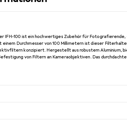
ter IFH-100 ist ein hochwertiges Zubehör für Fotografierende, 
 einem Durchmesser von 100 Millimetern ist dieser Filterhalte
tivfiltern konzipiert. Hergestellt aus robustem Aluminium, bi
 Befestigung von Filtern an Kameraobjektiven. Das durchdachte
 einen sicheren Sitz der Filter, wodurch eine optimale Bildqua
1 Gramm ist der Filterhalter leicht und dennoch stabil genug, 
ige Leistung zu bieten. Der Irix IFH-100 ist somit eine ideale W
keiten erweitern und gleichzeitig die Qualität ihrer Aufnahm