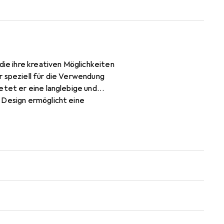
die ihre kreativen Möglichkeiten
r speziell für die Verwendung
etet er eine langlebige und
 Design ermöglicht eine
lität gewährleistet wird. Mit
um auch bei anspruchsvollen
ahl für alle, die ihre
en verbessern möchten.