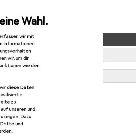
eine Wahl.
erfassen wir mit
 Multimedia
Foto + Video
Objektivfilter Zubehör
Iri
en Informationen
ungsverhalten
en wir, um dir
funktionen wie den
wir diese Daten
onalisierte
eite zu
 auf unseren und
zuzeigen. Dazu
Dritte und
rden.