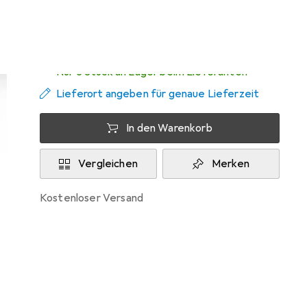
Zwischen Sa, 15.8. und Di, 18.8. geliefert
Nur 3 Stück an Lager beim Lieferanten
Lieferort angeben für genaue Lieferzeit
In den Warenkorb
Vergleichen
Merken
kostenloser Versand